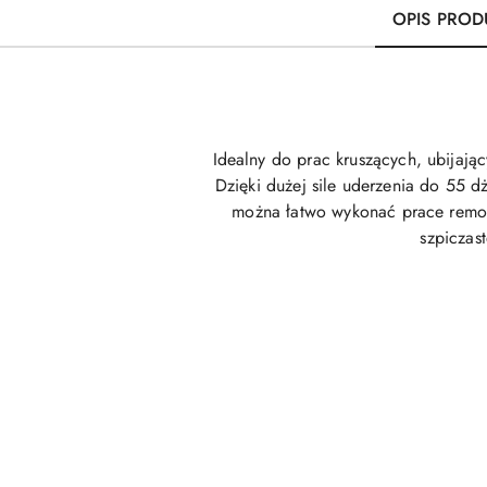
OPIS PROD
Idealny do prac kruszących, ubijaj
Dzięki dużej sile uderzenia do 55 d
można łatwo wykonać prace remont
szpiczas
Pomiń karuzelę produktów