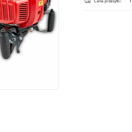
Cena przesyłki:
1
dostawa