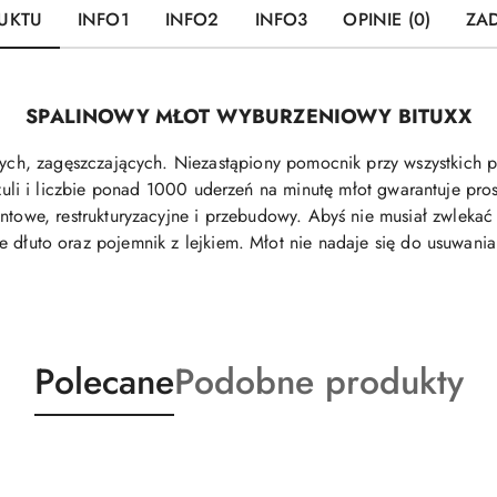
UKTU
INFO1
INFO2
INFO3
OPINIE (0)
ZAD
SPALINOWY MŁOT WYBURZENIOWY BITUXX
ących, zagęszczających. Niezastąpiony pomocnik przy wszystkich
żuli i liczbie ponad 1000 uderzeń na minutę młot gwarantuje pro
owe, restrukturyzacyjne i przebudowy. Abyś nie musiał zwlekać 
te dłuto oraz pojemnik z lejkiem. Młot nie nadaje się do usuwania
Produkty
Produkty
Polecane
Podobne produkty
o
o
statusie:
statusie: