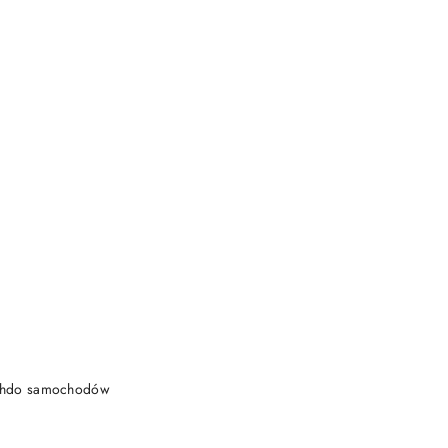
DO KOSZYKA
achdo samochodów