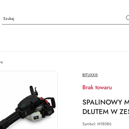
we
NAZWA
BITUXX®
PRODUCENTA:
Brak towaru
SPALINOWY M
DŁUTEM W ZE
Symbol:
M18086