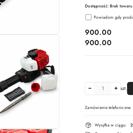
Dostępność:
Brak towaru
Powiadom gdy produk
cena:
900.00
900.00
Cena:
Ilość
szt.
Zamówienie telefoniczne
Dostępność
Wysyłka w ciągu:
2
i