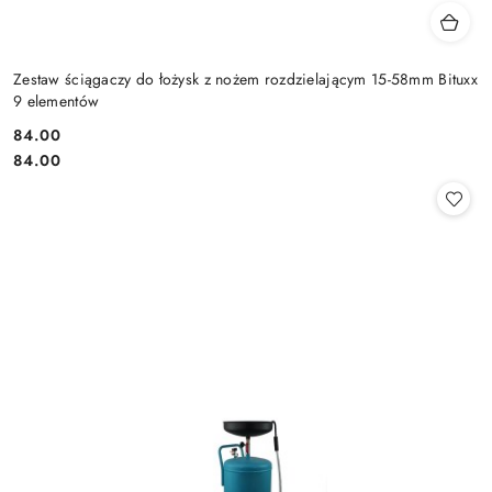
Zestaw ściągaczy do łożysk z nożem rozdzielającym 15-58mm Bituxx
9 elementów
84.00
Cena:
Cena:
84.00