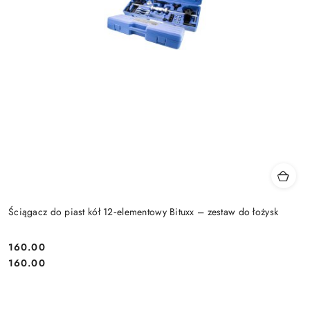
Ściągacz do piast kół 12‑elementowy Bituxx – zestaw do łożysk
160.00
Cena:
Cena:
160.00