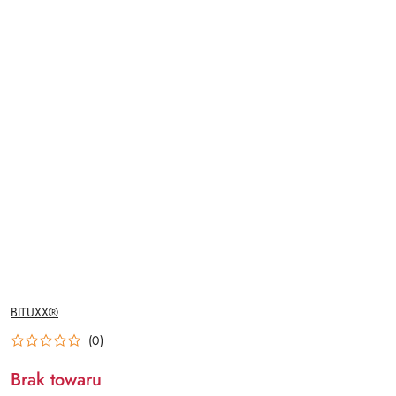
NAZWA
BITUXX®
PRODUCENTA:
(0)
Brak towaru