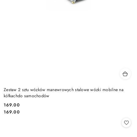
Zestaw 2 sztu wózków manewrowych stalowe wózki mobilne na
kółkachdo samochodów
169.00
Cena:
Cena:
169.00