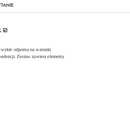
YTANIE
K
☑️
ezwykle odporna na warunki
ondencji. Zestaw zawiera elementy