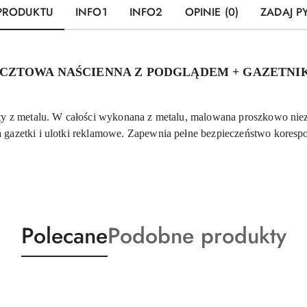
 PRODUKTU
INFO1
INFO2
OPINIE (0)
ZADAJ P
OCZTOWA NAŚCIENNA Z PODGLĄDEM + GAZETNI
sty z metalu. W całości wykonana z metalu, malowana proszkowo ni
 gazetki i ulotki reklamowe. Zapewnia pełne bezpieczeństwo koresp
Produkty
Produkty
Polecane
Podobne produkty
o
o
statusie:
statusie: