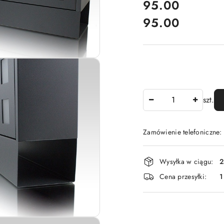
cena:
95.00
95.00
Cena:
Ilość
szt.
Zamówienie telefoniczne
Dostępność
Wysyłka w ciągu:
2
i
Cena przesyłki:
1
dostawa