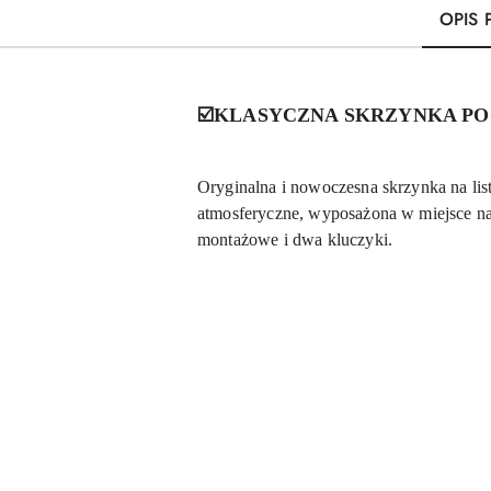
OPIS
☑️KLASYCZNA SKRZYNKA P
Oryginalna i nowoczesna skrzynka na li
atmosferyczne, wyposażona w miejsce na
montażowe i dwa kluczyki.
Pomiń karuzelę produktów