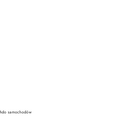
DO KOSZYKA
achdo samochodów