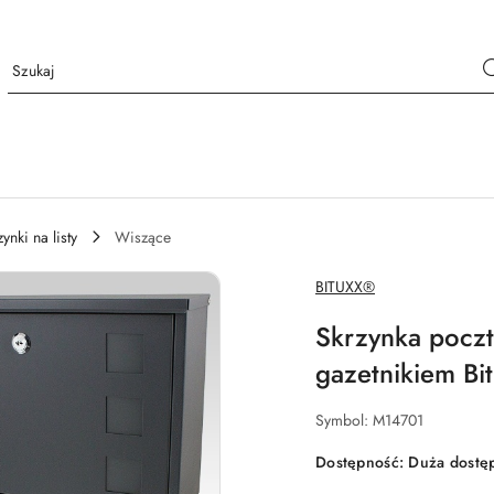
ynki na listy
Wiszące
NAZWA
BITUXX®
PRODUCENTA:
Skrzynka poczt
gazetnikiem Bi
Symbol:
M14701
Dostępność:
Duża dostę