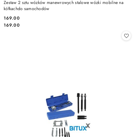
Zestaw 2 sztu wózków manewrowych stalowe wózki mobilne na
kółkachdo samochodów
169.00
Cena:
Cena:
169.00