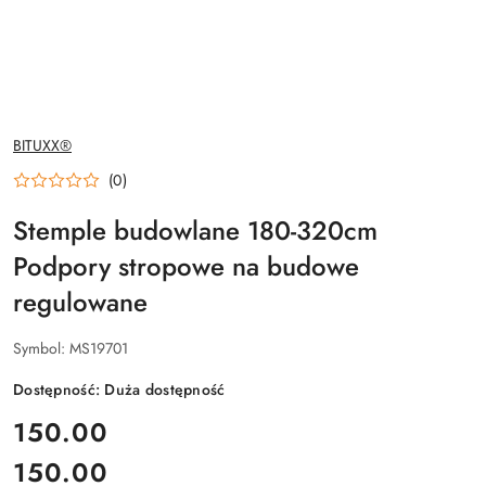
NAZWA
BITUXX®
PRODUCENTA:
(0)
Stemple budowlane 180-320cm
Podpory stropowe na budowe
regulowane
Symbol:
MS19701
Dostępność:
Duża dostępność
cena:
150.00
150.00
Cena: