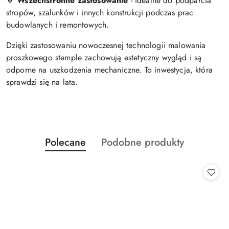
🔹
Wszechstronne zastosowanie
- idealne do podparcia
stropów, szalunków i innych konstrukcji podczas prac
budowlanych i remontowych.
Dzięki zastosowaniu nowoczesnej technologii malowania
proszkowego stemple zachowują estetyczny wygląd i są
odporne na uszkodzenia mechaniczne. To inwestycja, która
sprawdzi się na lata.
Produkty
Produkty
Polecane
Podobne produkty
Pomiń karuzelę produktów
o
o
statusie:
statusie: