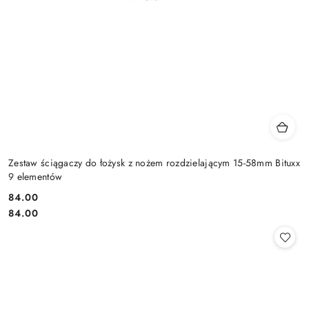
Zestaw ściągaczy do łożysk z nożem rozdzielającym 15-58mm Bituxx
9 elementów
84.00
Cena:
Cena:
84.00