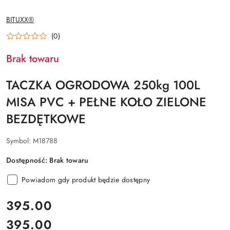
NAZWA
BITUXX®
PRODUCENTA:
(0)
Brak towaru
TACZKA OGRODOWA 250kg 100L
MISA PVC + PEŁNE KOŁO ZIELONE
BEZDĘTKOWE
Symbol:
M18788
Dostępność:
Brak towaru
Powiadom gdy produkt będzie dostępny
cena:
395.00
395.00
Cena: