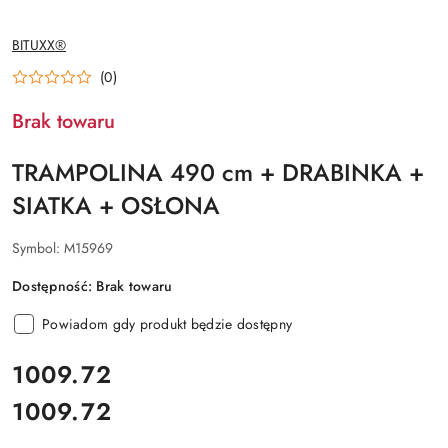
NAZWA
BITUXX®
PRODUCENTA:
(0)
Brak towaru
TRAMPOLINA 490 cm + DRABINKA +
SIATKA + OSŁONA
Symbol:
M15969
Dostępność:
Brak towaru
Powiadom gdy produkt będzie dostępny
cena:
1009.72
1009.72
Cena: