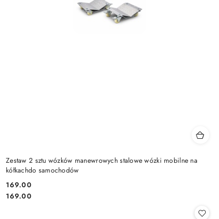
Zestaw 2 sztu wózków manewrowych stalowe wózki mobilne na
kółkachdo samochodów
169.00
Cena:
Cena:
169.00