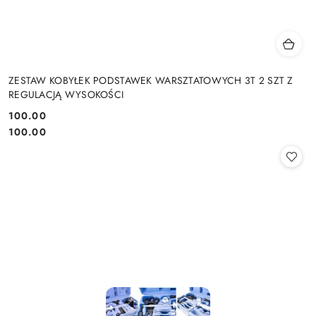
ZESTAW KOBYŁEK PODSTAWEK WARSZTATOWYCH 3T 2 SZT Z
REGULACJĄ WYSOKOŚCI
100.00
Cena:
Cena:
100.00