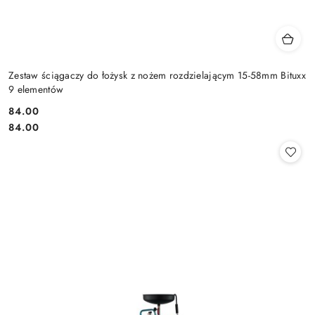
Zestaw ściągaczy do łożysk z nożem rozdzielającym 15-58mm Bituxx
9 elementów
84.00
Cena:
Cena:
84.00