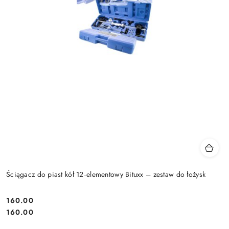
Ściągacz do piast kół 12‑elementowy Bituxx – zestaw do łożysk
160.00
Cena:
Cena:
160.00