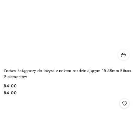
Zestaw ściągaczy do łożysk z nożem rozdzielającym 15-58mm Bituxx
9 elementów
84.00
Cena:
Cena:
84.00