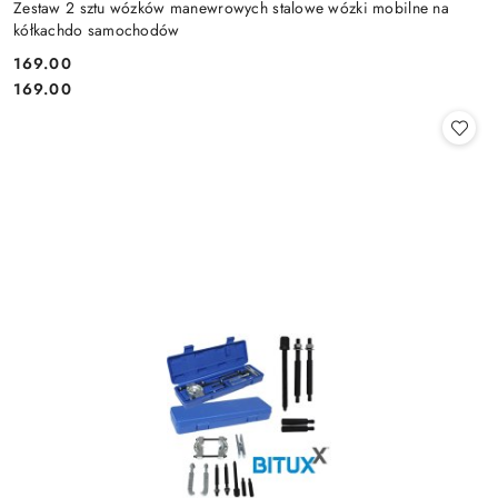
Zestaw 2 sztu wózków manewrowych stalowe wózki mobilne na
kółkachdo samochodów
169.00
Cena:
Cena:
169.00