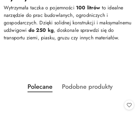
Wytrzymała taczka o pojemności
100 litrów
to idealne
narzędzie do prac budowlanych, ogrodniczych i
gospodarczych. Dzięki solidnej konstrukcji i maksymalnemu
udźwigowi
do 250 kg
, doskonale sprawdzi się do
transportu ziemi, piasku, gruzu czy innych materiałów.
Produkty
Produkty
Polecane
Podobne produkty
Pomiń karuzelę produktów
o
o
statusie:
statusie: