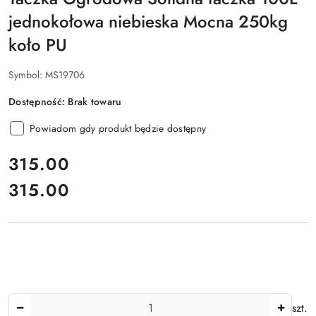
jednokołowa niebieska Mocna 250kg
koło PU
Symbol:
MS19706
Dostępność:
Brak towaru
Powiadom gdy produkt będzie dostępny
cena:
315.00
315.00
Cena:
Ilość
szt.