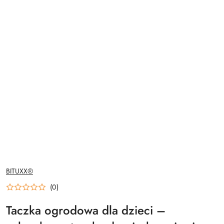
NAZWA
BITUXX®
PRODUCENTA:
(0)
Taczka ogrodowa dla dzieci –