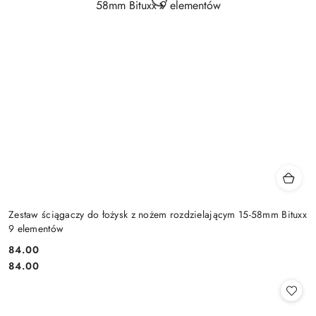
Zestaw ściągaczy do łożysk z nożem rozdzielającym 15-58mm Bituxx
9 elementów
84.00
Cena:
Cena:
84.00