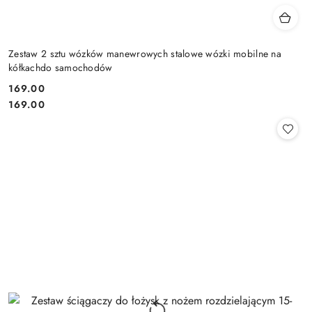
Zestaw 2 sztu wózków manewrowych stalowe wózki mobilne na
kółkachdo samochodów
169.00
Cena:
Cena:
169.00