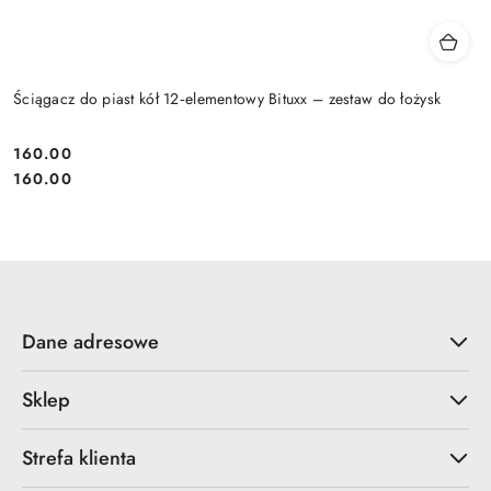
Ściągacz do piast kół 12‑elementowy Bituxx – zestaw do łożysk
160.00
Cena:
Cena:
160.00
Dane adresowe
Sklep
Strefa klienta