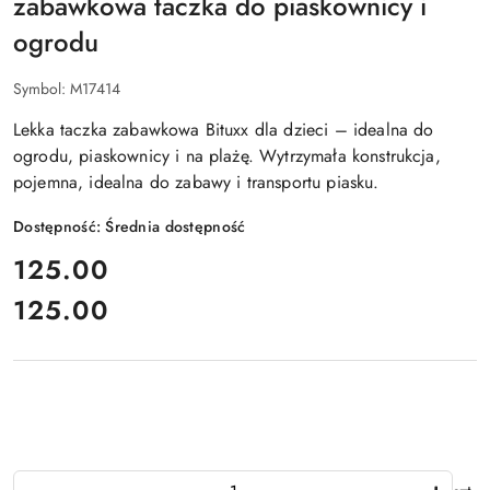
zabawkowa taczka do piaskownicy i
ogrodu
Symbol:
M17414
Lekka taczka zabawkowa Bituxx dla dzieci – idealna do
ogrodu, piaskownicy i na plażę. Wytrzymała konstrukcja,
pojemna, idealna do zabawy i transportu piasku.
Dostępność:
Średnia dostępność
cena:
125.00
125.00
Cena:
Ilość