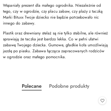
Wspaniały prezent dla małego ogrodnika. Niezależnie od
tego, czy w ogrodzie, czy placu zabaw, czy plaży z taczką
Marki Bituxx Twoje dziecko nie będzie potrzebowało nic
innego do zabawy.
Plastik oraz drewniany stelaż są nie tylko stabilne, ale również
sprawiają że taczka jest bardzo lekka. Co w pełni ułatwi
zabawę Twojego dziecka. Gumowe, gładkie koła umożliwiają
jazdę po piasku. Zabawa łącząca zapracowanych rodziców
w ogrodzie oraz małego pomocnika.
Produkty
Produkty
Polecane
Podobne produkty
Pomiń karuzelę produktów
o
o
statusie:
statusie: