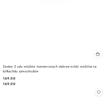
Zestaw 2 sztu wózków manewrowych stalowe wózki mobilne na
kółkachdo samochodów
169.00
Cena:
Cena:
169.00