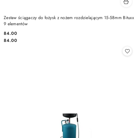
Zestaw ściągaczy do łożysk z nożem rozdzielającym 15-58mm Bituxx
9 elementów
84.00
Cena:
Cena:
84.00