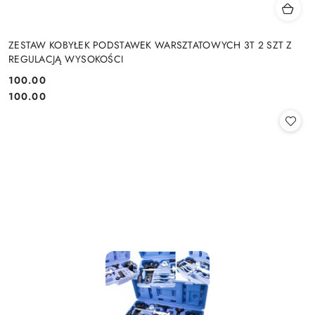
ZESTAW KOBYŁEK PODSTAWEK WARSZTATOWYCH 3T 2 SZT Z
REGULACJĄ WYSOKOŚCI
100.00
Cena:
Cena:
100.00