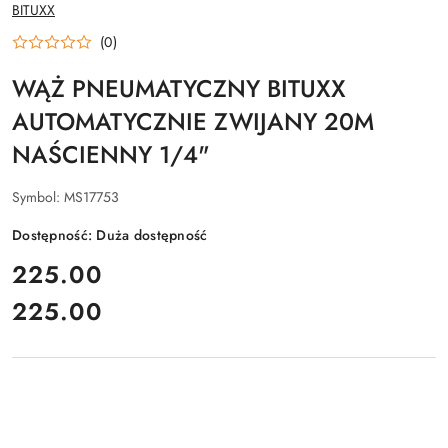
NAZWA
BITUXX
PRODUCENTA:
(0)
WĄŻ PNEUMATYCZNY BITUXX
AUTOMATYCZNIE ZWIJANY 20M
NAŚCIENNY 1/4"
Symbol:
MS17753
Dostępność:
Duża dostępność
cena:
225.00
225.00
Cena: