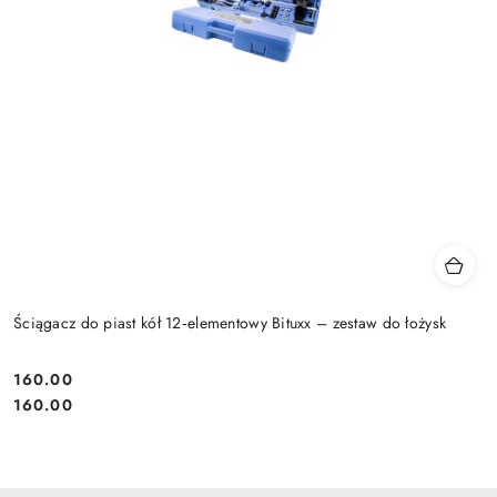
Ściągacz do piast kół 12‑elementowy Bituxx – zestaw do łożysk
160.00
Cena:
Cena:
160.00