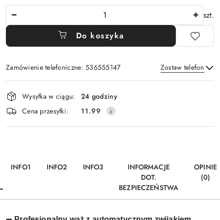
Ilość
szt.
Do koszyka
Zamówienie telefoniczne: 536555147
Zostaw telefon
Dostępność
Wysyłka w ciągu:
24 godziny
i
Wyślij
Cena przesyłki:
11.99
dostawa
INFO1
INFO2
INFO3
INFORMACJE
OPINIE
DOT.
(0)
BEZPIECZEŃSTWA
Profesjonalny wąż z automatycznym zwijakiem.
➡️