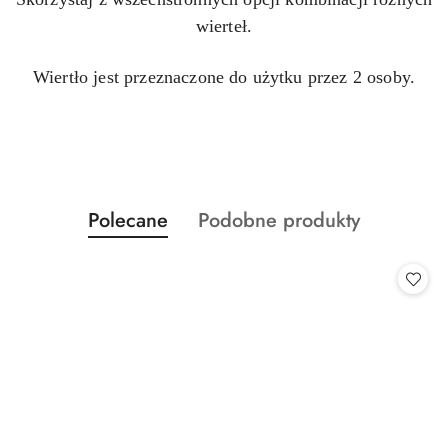
wierteł.
Wiertło jest przeznaczone do użytku przez 2 osoby.
Produkty
Produkty
Polecane
Podobne produkty
Pomiń karuzelę produktów
o
o
statusie:
statusie: