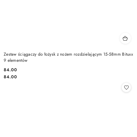
Zestaw ściągaczy do łożysk z nożem rozdzielającym 15-58mm Bituxx
9 elementów
84.00
Cena:
Cena:
84.00