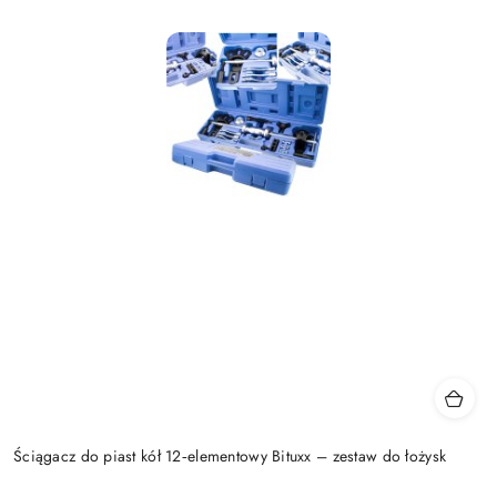
Ściągacz do piast kół 12‑elementowy Bituxx – zestaw do łożysk