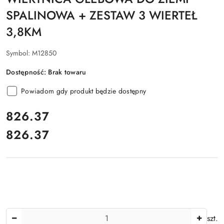
SPALINOWA + ZESTAW 3 WIERTEŁ
3,8KM
Symbol:
M12850
Dostępność:
Brak towaru
Powiadom gdy produkt będzie dostępny
cena:
826.37
826.37
Cena:
Ilość
szt.