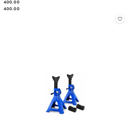
400.00
Cena:
Cena:
400.00