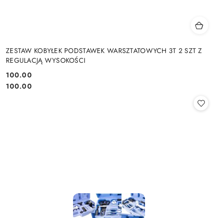
ZESTAW KOBYŁEK PODSTAWEK WARSZTATOWYCH 3T 2 SZT Z
REGULACJĄ WYSOKOŚCI
100.00
Cena:
Cena:
100.00