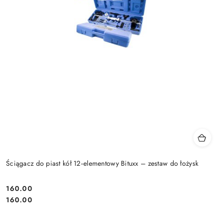
Ściągacz do piast kół 12‑elementowy Bituxx – zestaw do łożysk
160.00
Cena:
Cena:
160.00