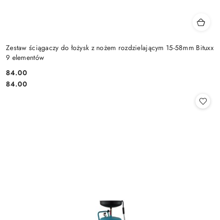
Zestaw ściągaczy do łożysk z nożem rozdzielającym 15-58mm Bituxx
9 elementów
84.00
Cena:
Cena:
84.00