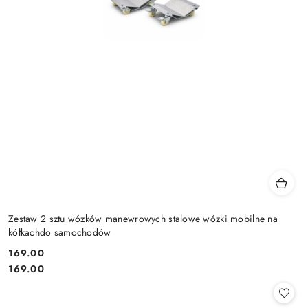
Zestaw 2 sztu wózków manewrowych stalowe wózki mobilne na
kółkachdo samochodów
169.00
Cena:
Cena:
169.00