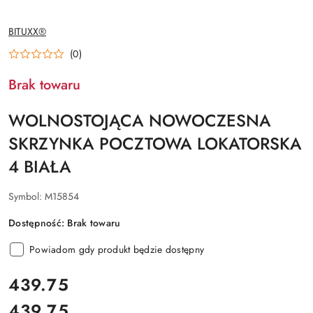
NAZWA
BITUXX®
PRODUCENTA:
(0)
Brak towaru
WOLNOSTOJĄCA NOWOCZESNA
SKRZYNKA POCZTOWA LOKATORSKA
4 BIAŁA
Symbol:
M15854
Dostępność:
Brak towaru
Powiadom gdy produkt będzie dostępny
cena:
439.75
439.75
Cena: