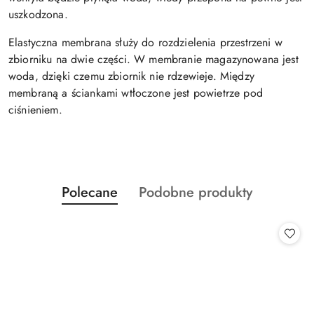
uszkodzona.
Elastyczna membrana służy do rozdzielenia przestrzeni w
zbiorniku na dwie części. W membranie magazynowana jest
woda, dzięki czemu zbiornik nie rdzewieje. Między
membraną a ściankami wtłoczone jest powietrze pod
ciśnieniem.
Produkty
Produkty
Polecane
Podobne produkty
Pomiń karuzelę produktów
o
o
statusie:
statusie: