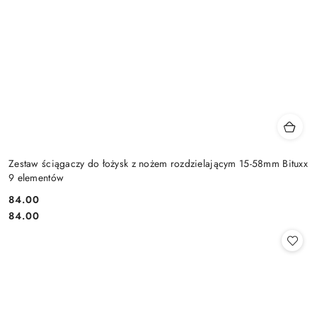
Zestaw ściągaczy do łożysk z nożem rozdzielającym 15-58mm Bituxx
9 elementów
84.00
Cena:
Cena:
84.00