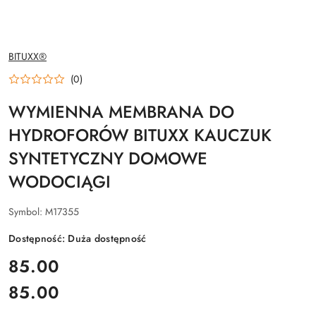
NAZWA
BITUXX®
PRODUCENTA:
(0)
WYMIENNA MEMBRANA DO
HYDROFORÓW BITUXX KAUCZUK
SYNTETYCZNY DOMOWE
WODOCIĄGI
Symbol:
M17355
Dostępność:
Duża dostępność
cena:
85.00
85.00
Cena: