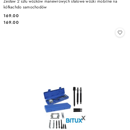
Zestaw 2 sztu wózków manewrowych stalowe wózki mobilne na
kółkachdo samochodów
169.00
Cena:
Cena:
169.00