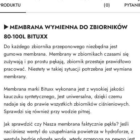
PRODUKTU
(0)
PYTANI
MEMBRANA WYMIENNA DO ZBIORNIKÓW
▶️
80-100L BITUXX
Do każdego zbiornika przeponowego niezbędna jest
gumowa membrana.
Membrany w zbiornikach czasami się
zużywają i po prostu pękają, zbiornik przestaje prawidłowo
pracować. Niestety w takiej sytuacji potrzebna jest wymiana
membrany.
Membrana marki Bituxx wykonana jest z wysokiej jakości
kauczuku syntetycznego, Jest uniwersalna, dzięki czemu
nadaje się do prawie wszystkich zbiorników ciśnieniowych.
Sprawdzi się również przy wodzie pitnej.
Jak sprawdzić czy Nasza membrana faktycznie pękła? Jeśli
naciśniesz wentyl do uzupełniania powietrza w hydroforze, z
wentyla będzie płynęła woda, wtedy przepona na pewno jest