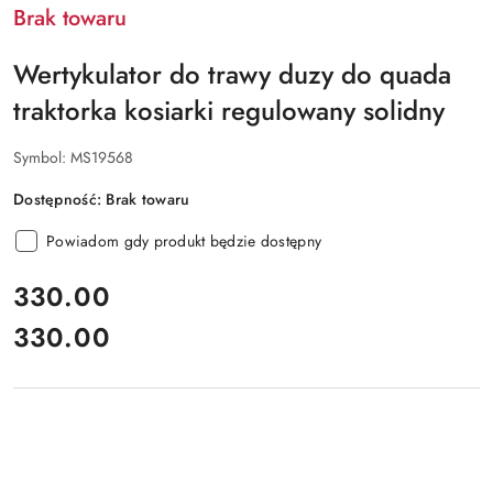
Brak towaru
Wertykulator do trawy duzy do quada
traktorka kosiarki regulowany solidny
Symbol:
MS19568
Dostępność:
Brak towaru
Powiadom gdy produkt będzie dostępny
cena:
330.00
330.00
Cena: