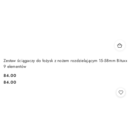
Zestaw ściągaczy do łożysk z nożem rozdzielającym 15-58mm Bituxx
9 elementów
84.00
Cena:
Cena:
84.00