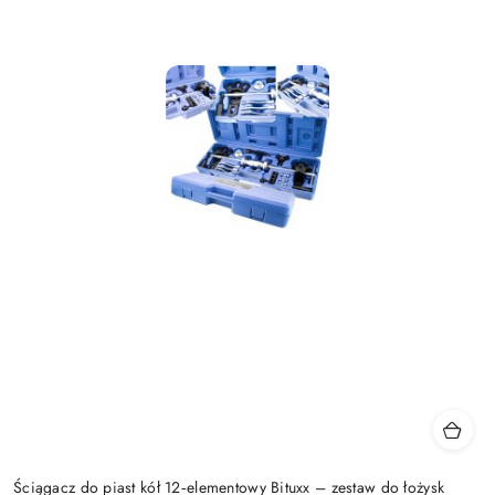
Ściągacz do piast kół 12‑elementowy Bituxx – zestaw do łożysk