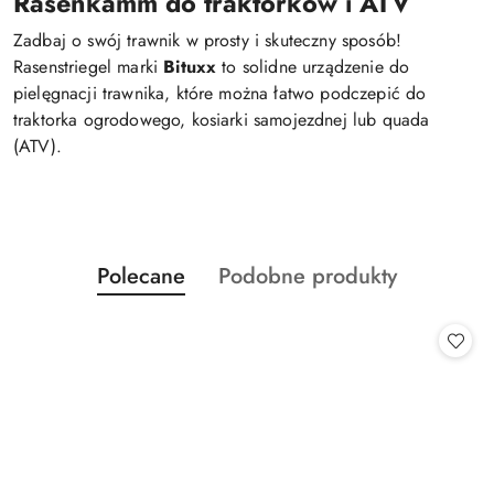
Rasenkamm do traktorków i ATV
Zadbaj o swój trawnik w prosty i skuteczny sposób!
Rasenstriegel marki
Bituxx
to solidne urządzenie do
pielęgnacji trawnika, które można łatwo podczepić do
traktorka ogrodowego, kosiarki samojezdnej lub quada
(ATV).
Produkty
Produkty
Polecane
Podobne produkty
Pomiń karuzelę produktów
o
o
statusie:
statusie: