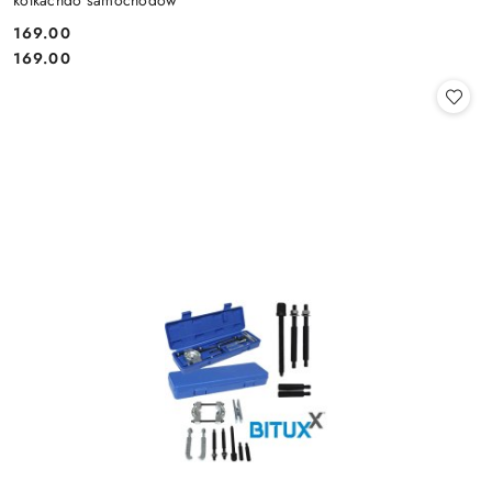
169.00
Cena:
Cena:
169.00