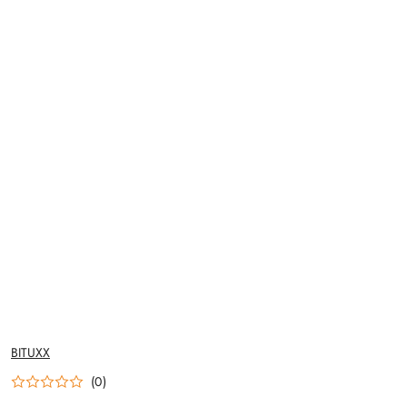
NAZWA
BITUXX
PRODUCENTA:
(0)