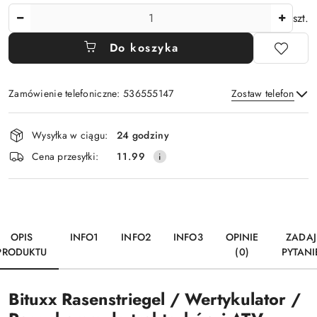
Ilość
szt.
Do koszyka
Zamówienie telefoniczne: 536555147
Zostaw telefon
Dostępność
Wysyłka w ciągu:
24 godziny
i
Wyślij
Cena przesyłki:
11.99
dostawa
OPIS
INFO1
INFO2
INFO3
OPINIE
ZADAJ
PRODUKTU
(0)
PYTANI
Bituxx Rasenstriegel / Wertykulator /