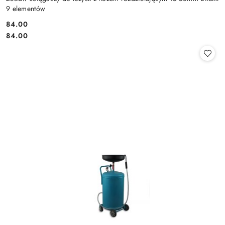
9 elementów
84.00
Cena:
Cena:
84.00