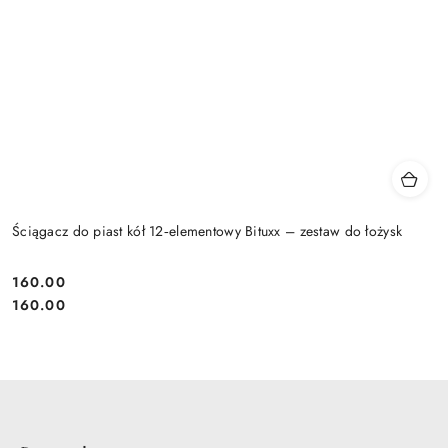
Ściągacz do piast kół 12‑elementowy Bituxx – zestaw do łożysk
160.00
Cena:
Cena:
160.00