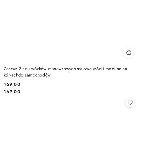
Zestaw 2 sztu wózków manewrowych stalowe wózki mobilne na
kółkachdo samochodów
169.00
Cena:
Cena:
169.00