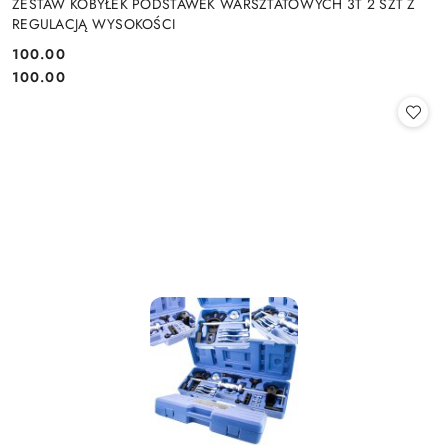
ZESTAW KOBYŁEK PODSTAWEK WARSZTATOWYCH 3T 2 SZT Z
REGULACJĄ WYSOKOŚCI
100.00
Cena:
Cena:
100.00