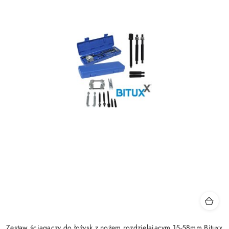
Zestaw ściągaczy do łożysk z nożem rozdzielającym 15-58mm Bituxx