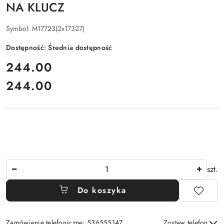
NA KLUCZ
Symbol:
M17723(2x17327)
Dostępność:
Średnia dostępność
cena:
244.00
244.00
Cena:
Ilość
szt.
Do koszyka
Zamówienie telefoniczne: 536555147
Zostaw telefon