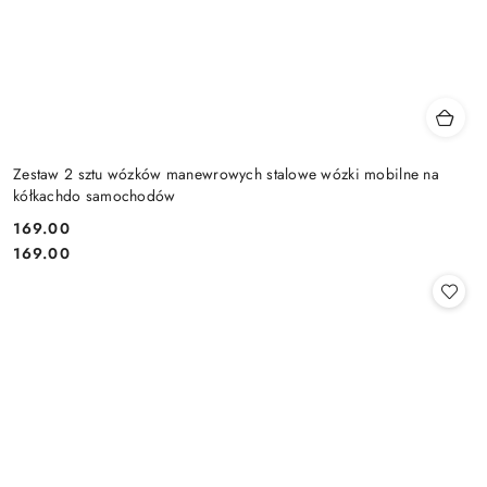
Zestaw 2 sztu wózków manewrowych stalowe wózki mobilne na
kółkachdo samochodów
169.00
Cena:
Cena:
169.00