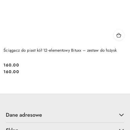
Ściągacz do piast kół 12‑elementowy Bituxx – zestaw do łożysk
160.00
Cena:
Cena:
160.00
Dane adresowe