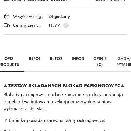
Dostępność
Wysyłka w ciągu:
24 godziny
i
Wyślij
Cena przesyłki:
11.99
dostawa
OPIS
INFO1
INFO2
INFO3
OPINIE
ZADAJ
PRODUKTU
(0)
PYTANI
ZESTAW SKŁADANYCH BLOKAD PARKINGOWYC
⚓
⚓
Blokady parkingowe składane zamykane na klucz posiadają
słupek o kwadratowym przekroju oraz owalne ramiona
wykonane z litej stali.
Barierka posiada czerwone taśmy ostrzegawcze.
🚩