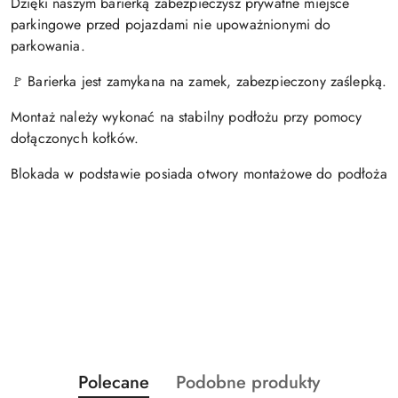
Dzięki naszym barierką zabezpieczysz prywatne miejsce
parkingowe przed pojazdami nie upoważnionymi do
parkowania.
Barierka jest zamykana na zamek, zabezpieczony zaślepką.
🚩
Montaż należy wykonać na stabilny podłożu przy pomocy
dołączonych kołków.
Blokada w podstawie posiada otwory montażowe do podłoża
Produkty
Produkty
Polecane
Podobne produkty
Pomiń karuzelę produktów