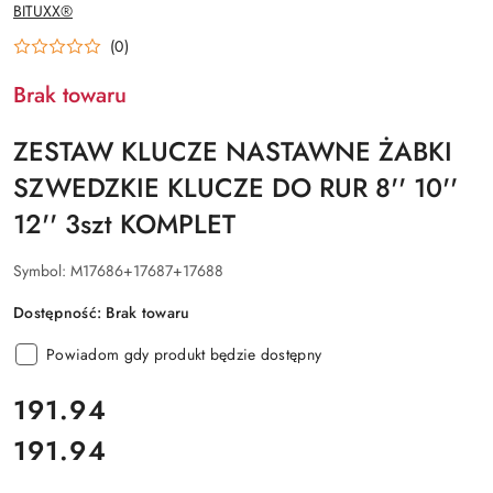
NAZWA
BITUXX®
PRODUCENTA:
(0)
Brak towaru
ZESTAW KLUCZE NASTAWNE ŻABKI
SZWEDZKIE KLUCZE DO RUR 8'' 10''
12'' 3szt KOMPLET
Symbol:
M17686+17687+17688
Dostępność:
Brak towaru
Powiadom gdy produkt będzie dostępny
cena:
191.94
191.94
Cena: