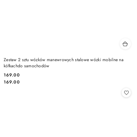
Zestaw 2 sztu wózków manewrowych stalowe wózki mobilne na
kółkachdo samochodów
169.00
Cena:
Cena:
169.00