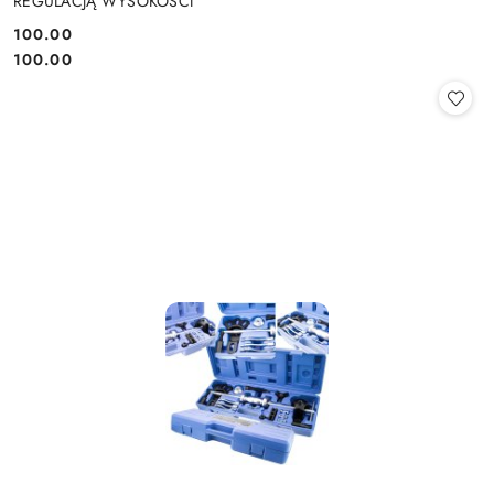
REGULACJĄ WYSOKOŚCI
100.00
Cena:
Cena:
100.00