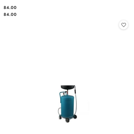
84.00
Cena:
Cena:
84.00