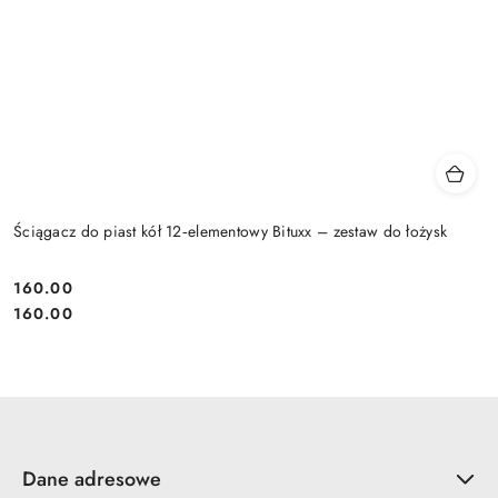
Ściągacz do piast kół 12‑elementowy Bituxx – zestaw do łożysk
160.00
Cena:
Cena:
160.00
Dane adresowe