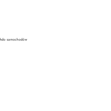
DO KOSZYKA
achdo samochodów