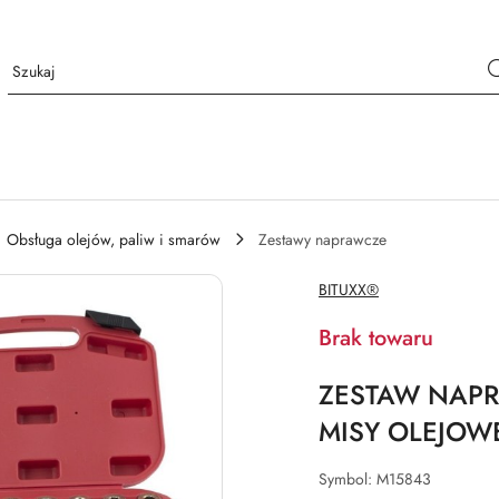
Obsługa olejów, paliw i smarów
Zestawy naprawcze
NAZWA
BITUXX®
PRODUCENTA:
Brak towaru
ZESTAW NAP
MISY OLEJOW
Symbol:
M15843