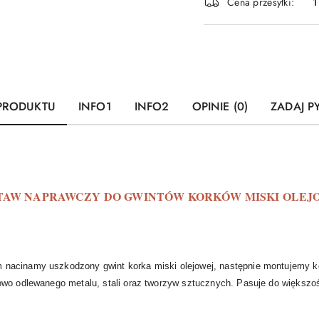
Cena przesyłki:
1
dostawa
 PRODUKTU
INFO1
INFO2
OPINIE (0)
ZADAJ P
TAW NAPRAWCZY DO GWINTÓW KORKÓW MISKI OLEJ
m nacinamy uszkodzony gwint korka miski olejowej, następnie montujemy k
owo odlewanego metalu, stali oraz tworzyw sztucznych. Pasuje do większo