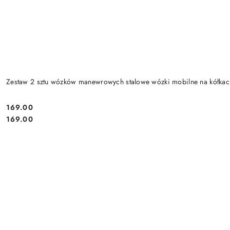
Zestaw 2 sztu wózków manewrowych stalowe wózki mobilne na kółk
169.00
Cena:
Cena:
169.00