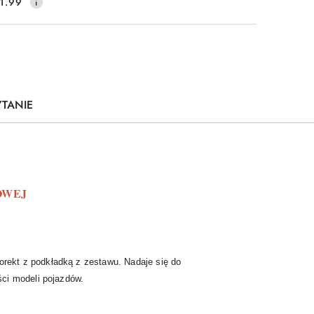
1.99
YTANIE
OWEJ
orekt z podkładką z zestawu. Nadaje się do
ści modeli pojazdów.