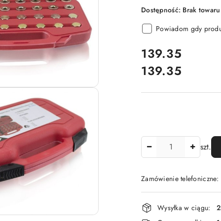
Dostępność:
Brak towaru
Powiadom gdy produk
cena:
139.35
139.35
Cena:
Ilość
szt.
Zamówienie telefoniczne
Dostępność
Wysyłka w ciągu:
2
i