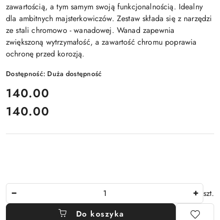
zawartością, a tym samym swoją funkcjonalnością. Idealny
dla ambitnych majsterkowiczów. Zestaw składa się z narzędzi
ze stali chromowo - wanadowej. Wanad zapewnia
zwiększoną wytrzymałość, a zawartość chromu poprawia
ochronę przed korozją.
Dostępność:
Duża dostępność
cena:
140.00
140.00
Cena:
Ilość
szt.
Do koszyka