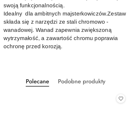
swoją funkcjonalnością
.
Idealny
dla ambitnych
majsterkowiczów
.
Zestaw
składa się z
narzędzi ze
stali chromowo -
wanadowej
.
Wanad
zapewnia
zwiększoną
wytrzymałość,
a
zawartość
chromu
poprawia
ochronę przed korozją
.
Produkty
Produkty
Polecane
Podobne produkty
Pomiń karuzelę produktów
o
o
statusie:
statusie: