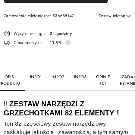
Zamówienie telefoniczne: 536555147
Zostaw telefon
Dostępność
Wysyłka w ciągu:
24 godziny
i
Wyślij
Cena przesyłki:
11.99
dostawa
OPIS
INFO1
INFO2
INFO3
OPINIE
ZADAJ
PRODUKTU
(0)
PYTANI
‼️
ZESTAW NARZĘDZI Z
GRZECHOTKAMI 82 ELEMENTY
‼️
Ten
82
-
częściowy zestaw
narzędziowy
zaskakuje jakością i zawartością, a tym samym