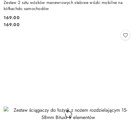
Zestaw 2 sztu wózków manewrowych stalowe wózki mobilne na
kółkachdo samochodów
169.00
Cena:
Cena:
169.00