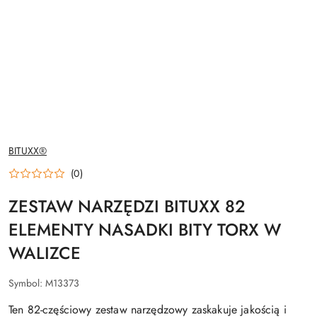
NAZWA
BITUXX®
PRODUCENTA:
(0)
ZESTAW NARZĘDZI BITUXX 82
ELEMENTY NASADKI BITY TORX W
WALIZCE
Symbol:
M13373
Ten 82-częściowy zestaw narzędzowy zaskakuje jakością i