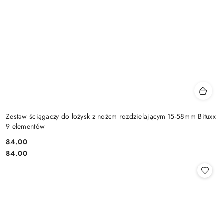
Zestaw ściągaczy do łożysk z nożem rozdzielającym 15-58mm Bituxx
9 elementów
84.00
Cena:
Cena:
84.00