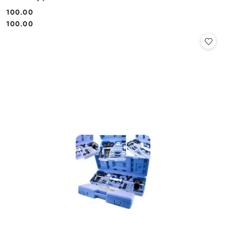
100.00
Cena:
Cena:
100.00