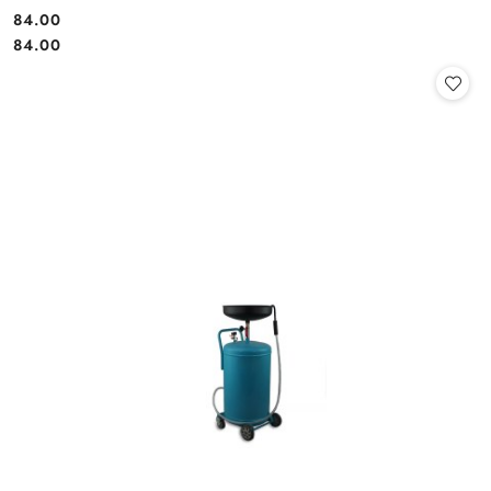
84.00
Cena:
Cena:
84.00