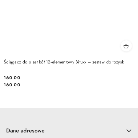
Ściągacz do piast kół 12‑elementowy Bituxx – zestaw do łożysk
160.00
Cena:
Cena:
160.00
Dane adresowe