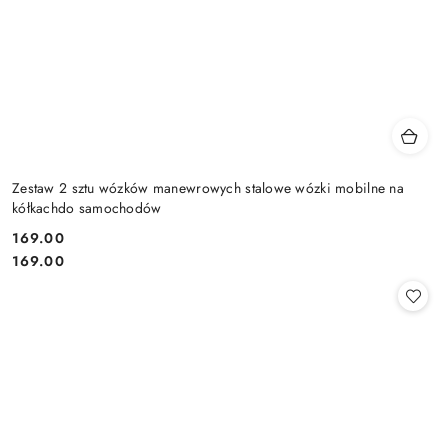
Zestaw 2 sztu wózków manewrowych stalowe wózki mobilne na
kółkachdo samochodów
169.00
Cena:
Cena:
169.00