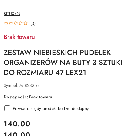
NAZWA
BITUXX®
PRODUCENTA:
(0)
Brak towaru
ZESTAW NIEBIESKICH PUDEŁEK
ORGANIZERÓW NA BUTY 3 SZTUKI
DO ROZMIARU 47 LEX21
Symbol:
M18282 x3
Dostępność:
Brak towaru
Powiadom gdy produkt będzie dostępny
cena:
140.00
140.00
Cena: