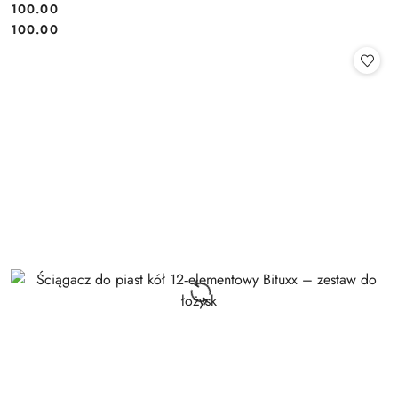
100.00
Cena:
Cena:
100.00