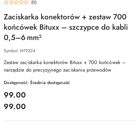
(0)
Zaciskarka konektorów + zestaw 700
końcówek Bituxx – szczypce do kabli
0,5–6 mm²
Symbol:
M19224
Zestaw zaciskarka konektorów Bituxx + 700 końcówek –
narzędzie do precyzyjnego zaciskania przewodów
Dostępność:
Średnia dostępność
cena:
99.00
99.00
Cena: