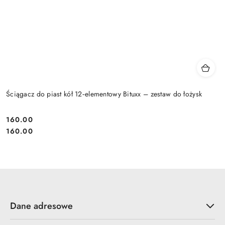
Ściągacz do piast kół 12‑elementowy Bituxx – zestaw do łożysk
160.00
Cena:
Cena:
160.00
Dane adresowe