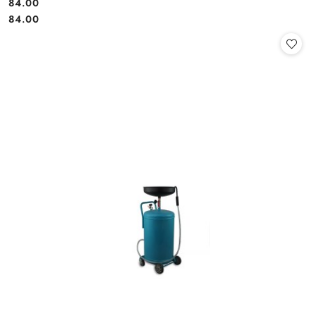
84.00
Cena:
Cena:
84.00