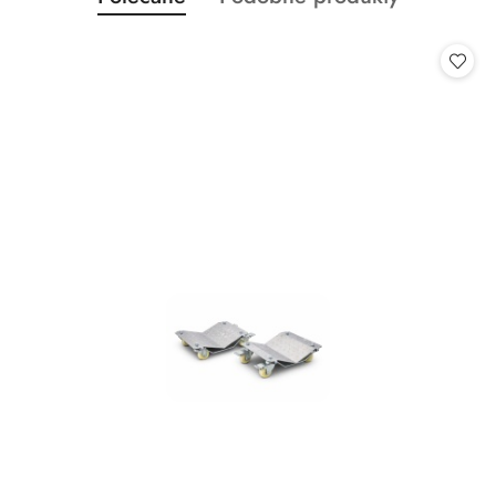
Pomiń karuzelę produktów
o
o
statusie:
statusie: