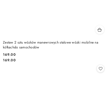
Zestaw 2 sztu wózków manewrowych stalowe wózki mobilne na
kółkachdo samochodów
169.00
Cena:
Cena:
169.00