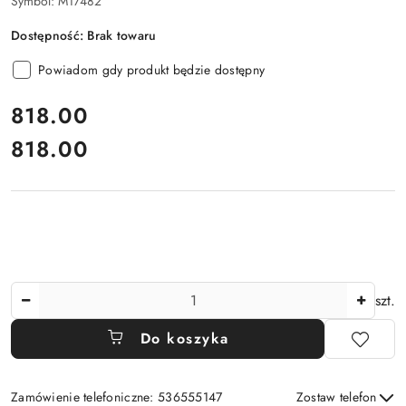
Symbol:
M17482
Dostępność:
Brak towaru
Powiadom gdy produkt będzie dostępny
cena:
818.00
818.00
Cena:
Ilość
szt.
Do koszyka
Zamówienie telefoniczne: 536555147
Zostaw telefon