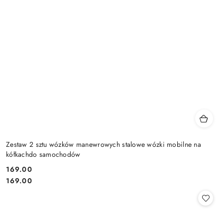
Zestaw 2 sztu wózków manewrowych stalowe wózki mobilne na
kółkachdo samochodów
169.00
Cena:
Cena:
169.00