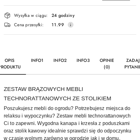
Dostępność
Wysyłka w ciągu:
24 godziny
i
Wyślij
Cena przesyłki:
11.99
dostawa
OPIS
INFO1
INFO2
INFO3
OPINIE
ZADAJ
PRODUKTU
(0)
PYTANI
ZESTAW BRĄZOWYCH MEBLI
TECHNORATTANOWYCH ZE STOLIKIEM
Poszukujesz mebli do ogrodu? Potrzebujesz miejsca do
relaksu i wypoczynku? Zestaw mebli technorattanowych
Ci to zapewni. Wygodna kanapa i krzesła z poduszkami
oraz stolik kawowy idealnie sprawdzi się do odpoczynku
w czasie wolnym zarówno w ogrodzie jak i w domu.