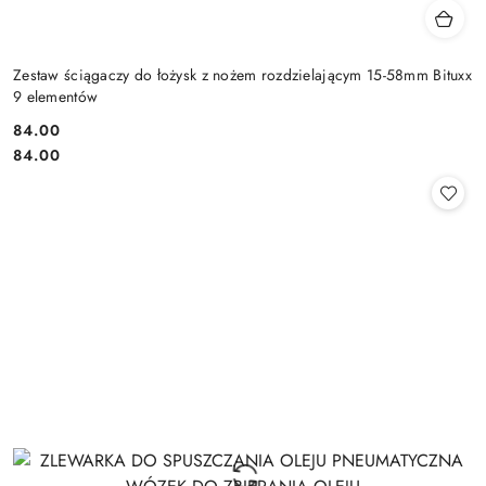
Zestaw ściągaczy do łożysk z nożem rozdzielającym 15-58mm Bituxx
9 elementów
84.00
Cena:
Cena:
84.00