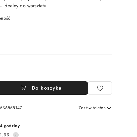
idealny do warsztatu.
pność
Do koszyka
: 536555147
Zostaw telefon
Wyślij
4 godziny
1.99