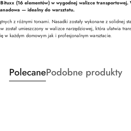
 Bituxx (16 elementów) w wygodnej walizce transportowej.
wanadowa — idealny do warsztatu.
ątnych z różnymi torxami. Nasadki zostały wykonane z solidnej 
taw został umieszczony w walizce narzędziowej, która ułatwia tr
ię w każdym domowym jak i profesjonalnym warsztacie.
Produkty
Produkty
Polecane
Podobne produkty
o
o
statusie:
statusie: