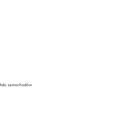
DO KOSZYKA
achdo samochodów