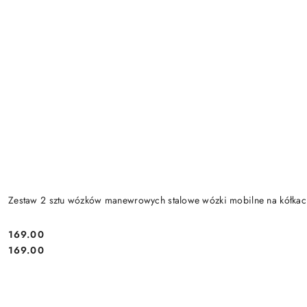
Zestaw 2 sztu wózków manewrowych stalowe wózki mobilne na kółk
169.00
Cena:
Cena:
169.00