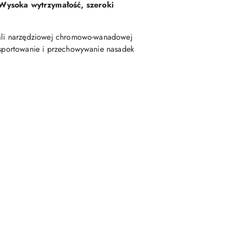
 Wysoka wytrzymałość, szeroki
stali narzędziowej chromowo-wanadowej
ansportowanie i przechowywanie nasadek