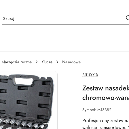
Narzędzia ręczne
Klucze
Nasadowe
NAZWA
BITUXX®
PRODUCENTA:
Zestaw nasadek
chromowo-wan
Symbol:
M13382
Profesjonalny zestaw n
walizce transportowej. 