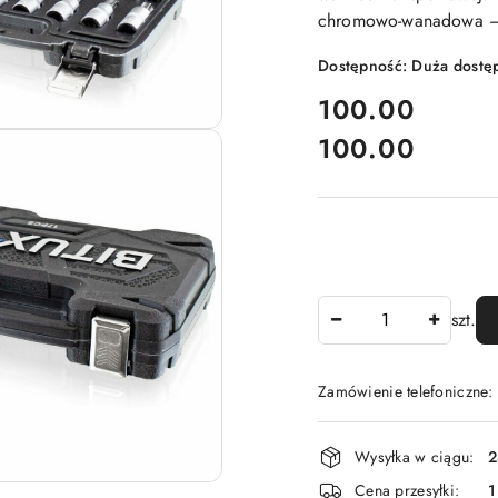
chromowo-wanadowa — 
Dostępność:
Duża dostę
cena:
100.00
100.00
Cena:
Ilość
szt.
Zamówienie telefoniczne
Dostępność
Wysyłka w ciągu:
2
i
Cena przesyłki:
1