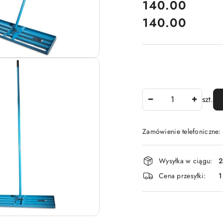
cena:
140.00
140.00
Cena:
Ilość
szt.
Zamówienie telefoniczne
Dostępność
Wysyłka w ciągu:
2
i
Cena przesyłki:
1
dostawa