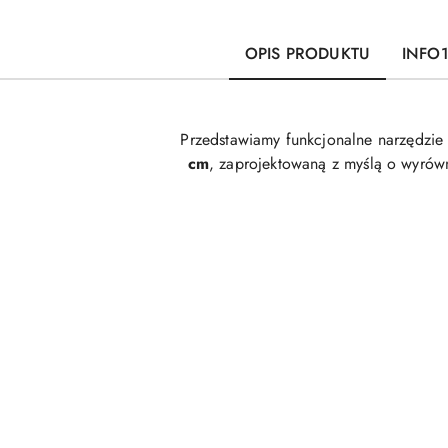
OPIS PRODUKTU
INFO
Przedstawiamy funkcjonalne narzędzie
cm
, zaprojektowaną z myślą o wyrówn
Pomiń karuzelę produktów