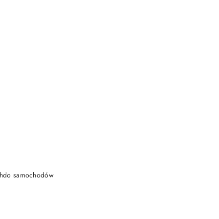
DO KOSZYKA
achdo samochodów