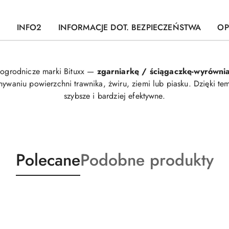
1
INFO2
INFORMACJE DOT. BEZPIECZEŃSTWA
OP
 ogrodnicze marki Bituxx —
zgarniarkę / ściągaczkę-wyrówn
ywaniu powierzchni trawnika, żwiru, ziemi lub piasku. Dzięki te
szybsze i bardziej efektywne.
Produkty
Produkty
Polecane
Podobne produkty
o
o
statusie:
statusie: