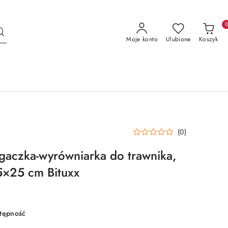
Moje konto
Ulubione
Koszyk
(0)
ągaczka-wyrówniarka do trawnika,
75×25 cm Bituxx
stępność