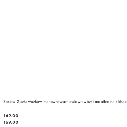
Zestaw 2 sztu wózków manewrowych stalowe wózki mobilne na kółk
169.00
Cena:
Cena:
169.00