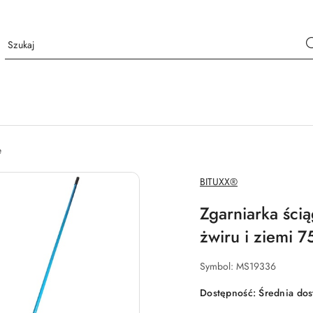
e
NAZWA
BITUXX®
PRODUCENTA:
Zgarniarka ści
żwiru i ziemi 
Symbol:
MS19336
Dostępność:
Średnia do