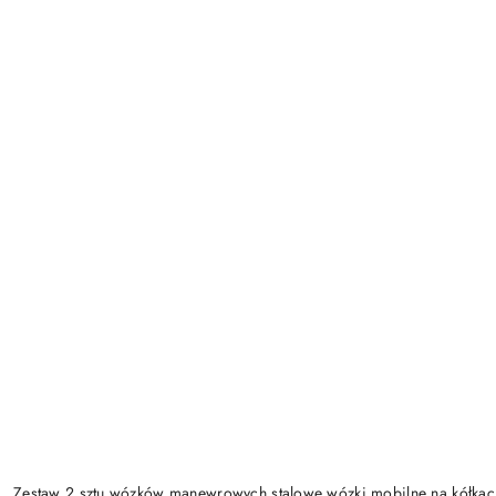
Zestaw 2 sztu wózków manewrowych stalowe wózki mobilne na kółk