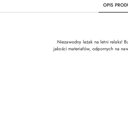
OPIS PROD
Niezawodny leżak na letni relaks! 
jakości materiałów, odpornych na nawe
Pomiń karuzelę produktów