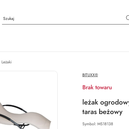
Leżaki
NAZWA
BITUXX®
PRODUCENTA:
Brak towaru
leżak ogrodowy
taras beżowy
Symbol:
MS18138