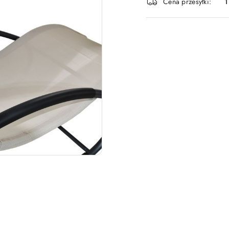
Cena przesyłki:
1
dostawa