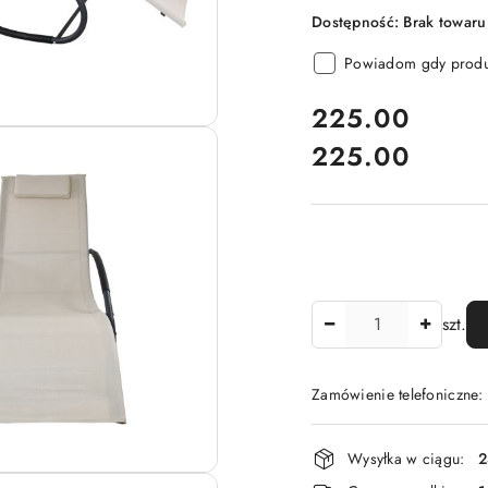
Dostępność:
Brak towaru
Powiadom gdy produk
cena:
225.00
225.00
Cena:
Ilość
szt.
Zamówienie telefoniczne
Dostępność
Wysyłka w ciągu:
2
i