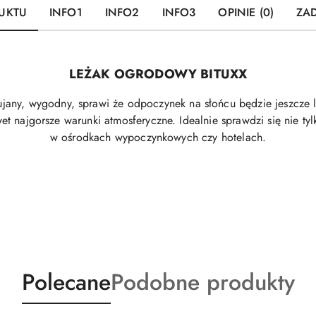
UKTU
INFO1
INFO2
INFO3
OPINIE (0)
ZAD
LEŻAK OGRODOWY BITUXX
Bujany, wygodny, sprawi że odpoczynek na słońcu będzie jeszcze l
t najgorsze warunki atmosferyczne. Idealnie sprawdzi się nie ty
w ośrodkach wypoczynkowych czy hotelach.
Produkty
Produkty
Polecane
Podobne produkty
o
o