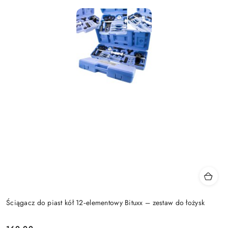
Ściągacz do piast kół 12‑elementowy Bituxx – zestaw do łożysk