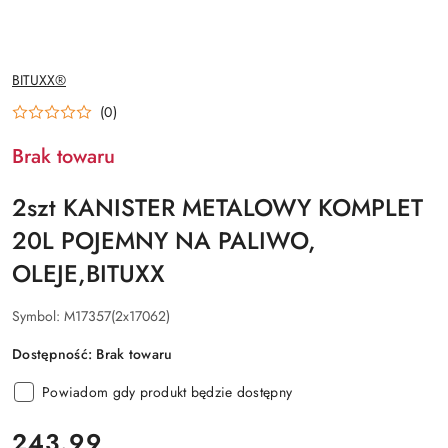
NAZWA
BITUXX®
PRODUCENTA:
(0)
Brak towaru
2szt KANISTER METALOWY KOMPLET
20L POJEMNY NA PALIWO,
OLEJE,BITUXX
Symbol:
M17357(2x17062)
Dostępność:
Brak towaru
Powiadom gdy produkt będzie dostępny
cena:
243.99