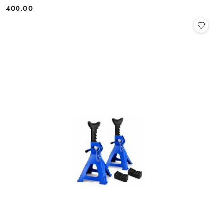
Cena:
Cena:
400.00