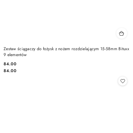
Zestaw ściągaczy do łożysk z nożem rozdzielającym 15-58mm Bituxx
9 elementów
84.00
Cena:
Cena:
84.00