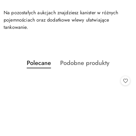
Na pozostałych aukcjach znajdziesz kanister w różnych
pojemnościach oraz dodatkowe wlewy ułatwiające
tankowanie.
Produkty
Produkty
Polecane
Podobne produkty
Pomiń karuzelę produktów
o
o
statusie:
statusie: