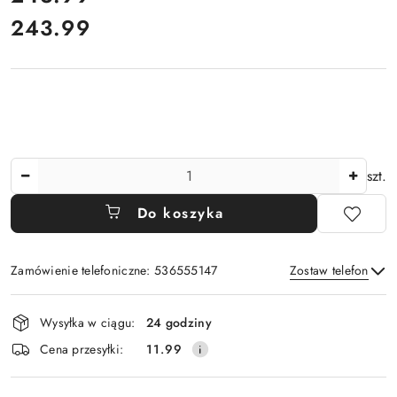
243.99
Cena:
Ilość
szt.
Do koszyka
Zamówienie telefoniczne: 536555147
Zostaw telefon
Dostępność
Wysyłka w ciągu:
24 godziny
i
Wyślij
Cena przesyłki:
11.99
dostawa