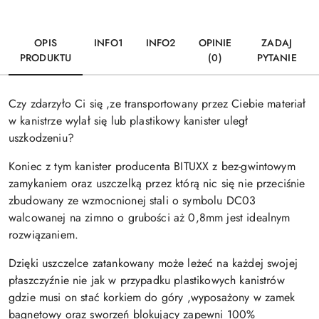
OPIS
INFO1
INFO2
OPINIE
ZADAJ
PRODUKTU
(0)
PYTANIE
Czy zdarzyło Ci się ,ze transportowany przez Ciebie materiał
w kanistrze wylał się lub plastikowy kanister uległ
uszkodzeniu?
Koniec z tym kanister producenta BITUXX z bez-gwintowym
zamykaniem oraz uszczelką przez którą nic się nie przeciśnie
zbudowany ze wzmocnionej stali o symbolu DC03
walcowanej na zimno o grubości aż 0,8mm jest idealnym
rozwiązaniem.
Dzięki uszczelce zatankowany może leżeć na każdej swojej
płaszczyźnie nie jak w przypadku plastikowych kanistrów
gdzie musi on stać korkiem do góry ,wyposażony w zamek
bagnetowy oraz sworzeń blokujący zapewni 100%