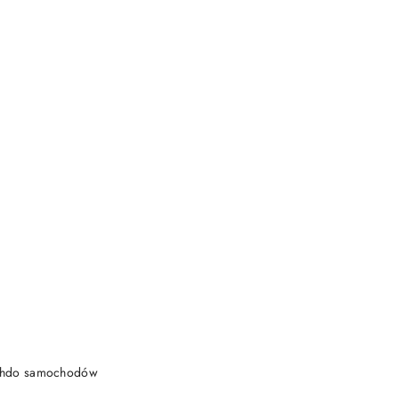
DO KOSZYKA
achdo samochodów