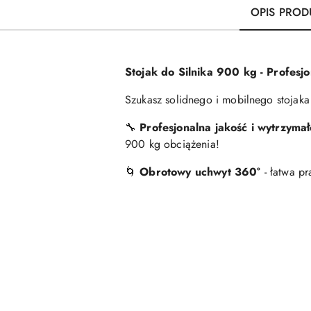
OPIS PROD
Stojak do Silnika 900 kg - Profesj
Szukasz solidnego i mobilnego stojak
🔧
Profesjonalna jakość i wytrzymał
900 kg obciążenia!
🌀
Obrotowy uchwyt 360°
- łatwa pr
Pomiń karuzelę produktów