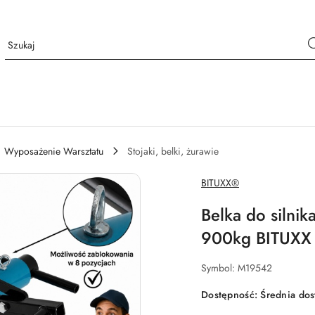
Wyposażenie Warsztatu
Stojaki, belki, żurawie
NAZWA
BITUXX®
PRODUCENTA:
Belka do silnik
900kg BITUXX 
Symbol:
M19542
Dostępność:
Średnia do