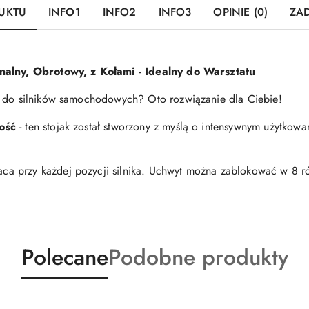
UKTU
INFO1
INFO2
INFO3
OPINIE (0)
ZAD
onalny, Obrotowy, z Kołami - Idealny do Warsztatu
a do silników samochodowych? Oto rozwiązanie dla Ciebie!
ość
- ten stojak został stworzony z myślą o intensywnym użytkow
aca przy każdej pozycji silnika. Uchwyt można zablokować w 8 r
Produkty
Produkty
Polecane
Podobne produkty
o
o