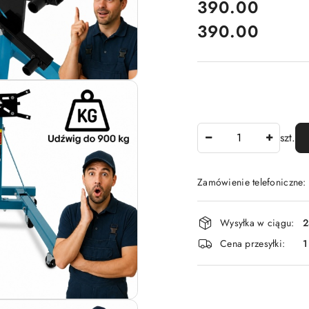
cena:
390.00
390.00
Cena:
Ilość
szt.
Zamówienie telefoniczne
Dostępność
Wysyłka w ciągu:
2
i
Cena przesyłki:
1
dostawa