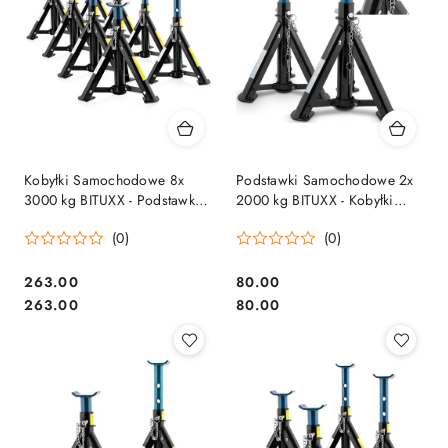
Kobyłki Samochodowe 8x
Podstawki Samochodowe 2x
3000 kg BITUXX - Podstawki
2000 kg BITUXX - Kobyłki
Warsztatowe Regulowane
Warsztatowe Regulowane
(0)
(0)
Składane PRO
Składane
263.00
80.00
Cena:
Cena:
Cena:
Cena:
263.00
80.00