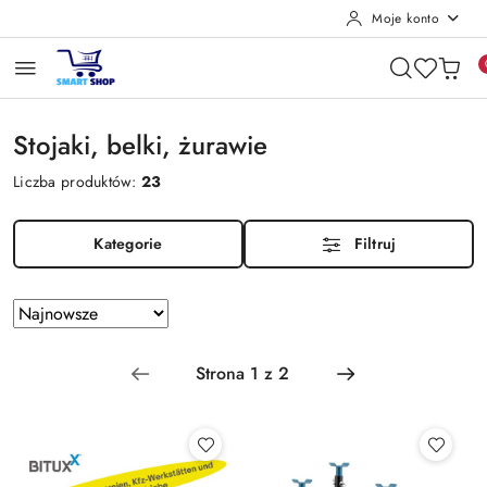
Moje konto
Przejdź do treści głównej
Przejdź do wyszukiwarki
Przejdź do moje konto
Przejdź do menu głównego
Przejdź do stopki
Stojaki, belki, żurawie
Liczba produktów:
23
Kategorie
Filtruj
Zastosowano
Sortuj
według
sortowanie:
Najnowsze.