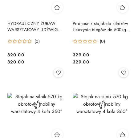
HYDRAULICZNY ŻURAW
Podnośnik stojak do silników
WARSZTATOWY UDŹWIG
i skrzynie biegów do 500kg
DO 2 TON PODNOŚNIK
105-185cm Niebieski
(0)
(0)
SKŁADANY BITUXX
820.00
329.00
Cena:
Cena:
Cena:
Cena:
820.00
329.00