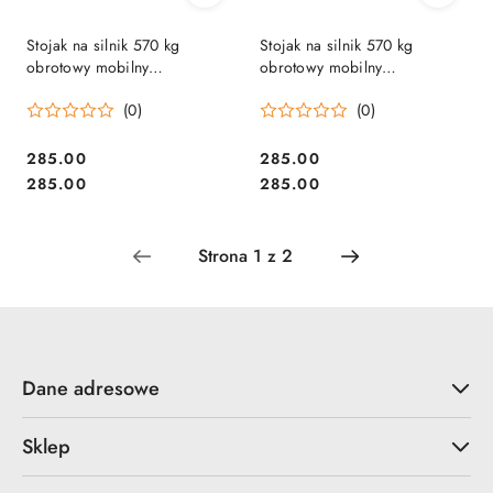
Stojak na silnik 570 kg
Stojak na silnik 570 kg
obrotowy mobilny
obrotowy mobilny
warsztatowy 4 koła 360°
warsztatowy 4 koła 360°
(0)
(0)
285.00
285.00
Cena:
Cena:
Cena:
Cena:
285.00
285.00
Dane adresowe
Sklep