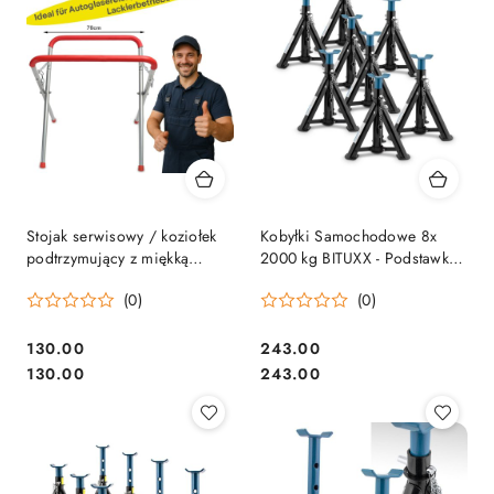
Stojak serwisowy / koziołek
Kobyłki Samochodowe 8x
podtrzymujący z miękką
2000 kg BITUXX - Podstawki
podkładką - BITUXX
Warsztatowe Regulowane
(0)
(0)
Składane
130.00
243.00
Cena:
Cena:
Cena:
Cena:
130.00
243.00