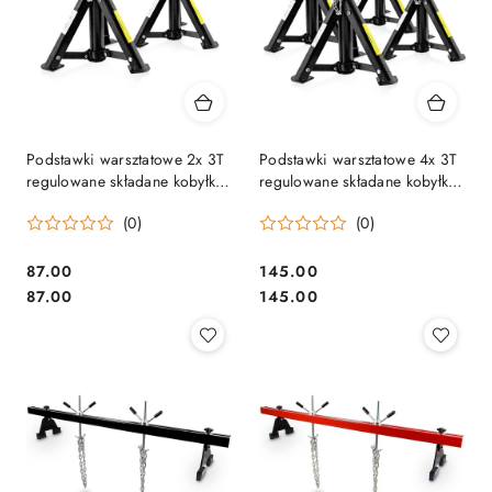
Podstawki warsztatowe 2x 3T
Podstawki warsztatowe 4x 3T
regulowane składane kobyłki
regulowane składane kobyłki
samochodowe
pod auto stal
(0)
(0)
87.00
145.00
Cena:
Cena:
Cena:
Cena:
87.00
145.00