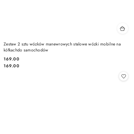
Zestaw 2 sztu wózków manewrowych stalowe wózki mobilne na
kółkachdo samochodów
169.00
Cena:
Cena:
169.00