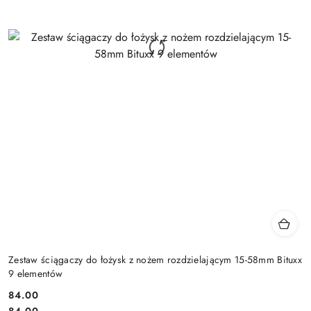
Zestaw ściągaczy do łożysk z nożem rozdzielającym 15-58mm Bituxx
9 elementów
84.00
Cena:
Cena:
84.00