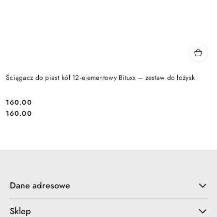
Ściągacz do piast kół 12‑elementowy Bituxx – zestaw do łożysk
160.00
Cena:
Cena:
160.00
Dane adresowe
Sklep