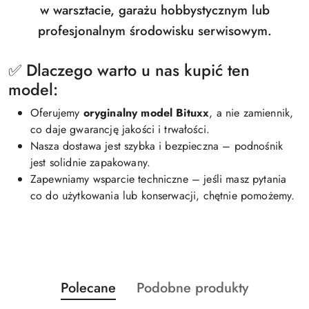
w warsztacie, garażu hobbystycznym lub
profesjonalnym środowisku serwisowym.
✅ Dlaczego warto u nas kupić ten
model:
Oferujemy
oryginalny model Bituxx
, a nie zamiennik,
co daje gwarancję jakości i trwałości.
Nasza dostawa jest szybka i bezpieczna – podnośnik
jest solidnie zapakowany.
Zapewniamy wsparcie techniczne – jeśli masz pytania
co do użytkowania lub konserwacji, chętnie pomożemy.
Produkty
Produkty
Polecane
Podobne produkty
Pomiń karuzelę produktów
o
o