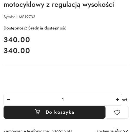
motocyklowy z regulacją wysokości
Symbol:
MS19733
Dostępność:
Średnia dostępność
cena:
340.00
340.00
Cena:
Ilość
szt.
Do koszyka
Zamówienie telefoniczne: 536555147
Zostaw telefon