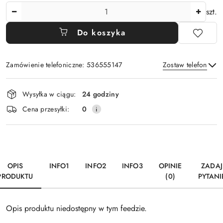
Ilość
szt.
Do koszyka
Zamówienie telefoniczne: 536555147
Zostaw telefon
Dostępność
Wysyłka w ciągu:
24 godziny
i
Wyślij
Cena przesyłki:
0
dostawa
OPIS
INFO1
INFO2
INFO3
OPINIE
ZADAJ
PRODUKTU
(0)
PYTANI
Opis produktu niedostępny w tym feedzie.