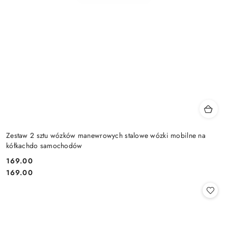
Zestaw 2 sztu wózków manewrowych stalowe wózki mobilne na
kółkachdo samochodów
169.00
Cena:
Cena:
169.00