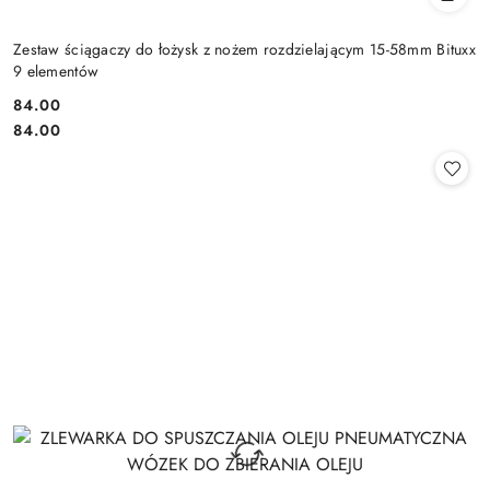
Zestaw ściągaczy do łożysk z nożem rozdzielającym 15-58mm Bituxx
9 elementów
84.00
Cena:
Cena:
84.00