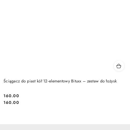
Ściągacz do piast kół 12‑elementowy Bituxx – zestaw do łożysk
160.00
Cena:
Cena:
160.00