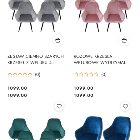
ZESTAW CIEMNO SZARYCH
RÓŻOWE KRZESŁA
KRZESEŁ Z WELURU 4
WELUROWE WYTRZYMAŁE
SZTUKI SOLIDNE
KOMPLET 4 SZTUKI
(0)
(0)
NOWOCZESNE
NOWOCZESNE STYLOWE
1099.00
1099.00
Cena:
Cena:
Cena:
Cena:
1099.00
1099.00