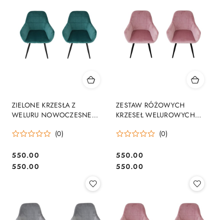
ZIELONE KRZESŁA Z
ZESTAW RÓŻOWYCH
WELURU NOWOCZESNE
KRZESEŁ WELUROWYCH
STYLOWE KOMPLET 2
WYTRZYMAŁE 2 SZTUKI
(0)
(0)
SZTUKI
NOWOCZESNE STYLOWE
550.00
550.00
Cena:
Cena:
Cena:
Cena:
550.00
550.00