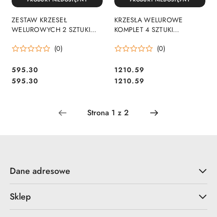
ZESTAW KRZESEŁ
KRZESŁA WELUROWE
WELUROWYCH 2 SZTUKI
KOMPLET 4 SZTUKI
TURKUSOWE SOLIDNE
TURKUSOWE SOLIDNE
(0)
(0)
NOWOCZESNE
NOWOCZESNE
595.30
1210.59
Cena:
Cena:
Cena:
Cena:
595.30
1210.59
Dane adresowe
Sklep