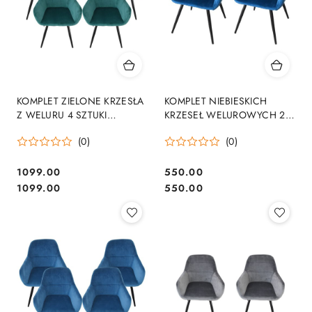
KOMPLET ZIELONE KRZESŁA
KOMPLET NIEBIESKICH
Z WELURU 4 SZTUKI
KRZESEŁ WELUROWYCH 2
NOWOCZESNE STYLOWE
SZTUKI SOLIDNE
(0)
(0)
NOWOCZESNE
1099.00
550.00
Cena:
Cena:
Cena:
Cena:
1099.00
550.00