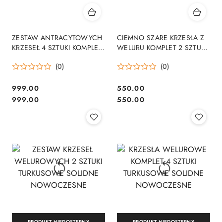
ZESTAW ANTRACYTOWYCH
CIEMNO SZARE KRZESŁA Z
KRZESEŁ 4 SZTUKI KOMPLET
WELURU KOMPLET 2 SZTUKI
NOWOCZESNE STYLOWE
SOLIDNE NOWOCZESNE
(0)
(0)
999.00
550.00
Cena:
Cena:
Cena:
Cena:
999.00
550.00
PRODUKT NIEDOSTĘPNY
PRODUKT NIEDOSTĘPNY