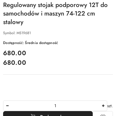
Regulowany stojak podporowy 12T do
samochodów i maszyn 74-122 cm
stalowy
Symbol:
MS19681
Dostępność:
Średnia dostępność
cena:
680.00
680.00
Cena:
Ilość
szt.