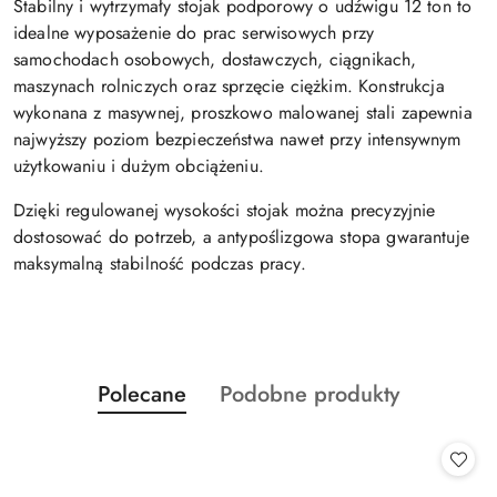
Stabilny i wytrzymały stojak podporowy o udźwigu 12 ton to
idealne wyposażenie do prac serwisowych przy
samochodach osobowych, dostawczych, ciągnikach,
maszynach rolniczych oraz sprzęcie ciężkim. Konstrukcja
wykonana z masywnej, proszkowo malowanej stali zapewnia
najwyższy poziom bezpieczeństwa nawet przy intensywnym
użytkowaniu i dużym obciążeniu.
Dzięki regulowanej wysokości stojak można precyzyjnie
dostosować do potrzeb, a antypoślizgowa stopa gwarantuje
maksymalną stabilność podczas pracy.
Produkty
Produkty
Polecane
Podobne produkty
Pomiń karuzelę produktów
o
o
statusie:
statusie: