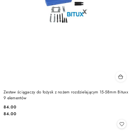
Zestaw ściągaczy do łożysk z nożem rozdzielającym 15-58mm Bituxx
9 elementów
84.00
Cena:
Cena:
84.00