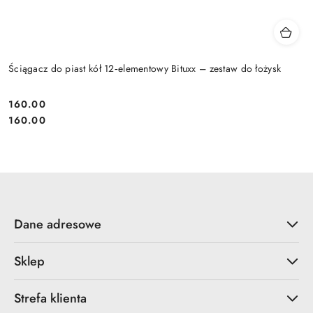
Ściągacz do piast kół 12‑elementowy Bituxx – zestaw do łożysk
160.00
Cena:
Cena:
160.00
Dane adresowe
Sklep
Strefa klienta