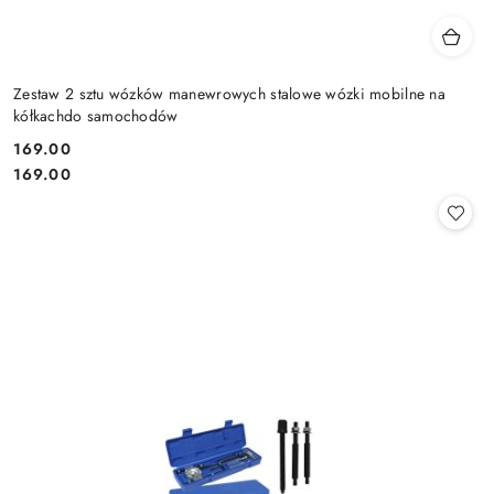
Zestaw 2 sztu wózków manewrowych stalowe wózki mobilne na
kółkachdo samochodów
169.00
Cena:
Cena:
169.00