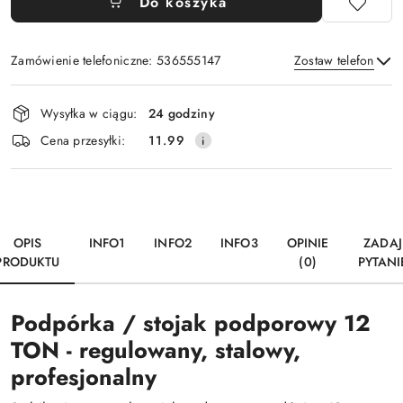
Do koszyka
Zamówienie telefoniczne: 536555147
Zostaw telefon
Dostępność
Wysyłka w ciągu:
24 godziny
i
Wyślij
Cena przesyłki:
11.99
dostawa
OPIS
INFO1
INFO2
INFO3
OPINIE
ZADAJ
PRODUKTU
(0)
PYTANI
Podpórka / stojak podporowy 12
TON - regulowany, stalowy,
profesjonalny