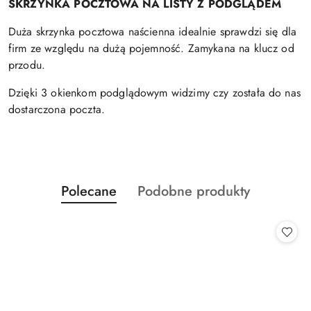
SKRZYNKA POCZTOWA NA LISTY Z PODGLĄDEM
Duża skrzynka pocztowa naścienna idealnie sprawdzi się dla
firm ze względu na dużą pojemność. Zamykana na klucz od
przodu.
Dzięki 3 okienkom podglądowym widzimy czy została do nas
dostarczona poczta.
Produkty
Produkty
Polecane
Podobne produkty
Pomiń karuzelę produktów
o
o
statusie:
statusie: