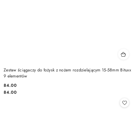
Zestaw ściągaczy do łożysk z nożem rozdzielającym 15-58mm Bituxx
9 elementów
84.00
Cena:
Cena:
84.00