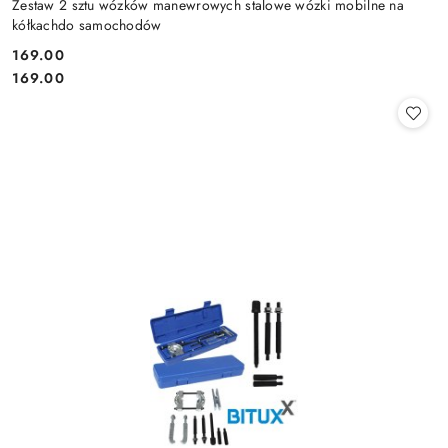
Zestaw 2 sztu wózków manewrowych stalowe wózki mobilne na
kółkachdo samochodów
169.00
Cena:
Cena:
169.00