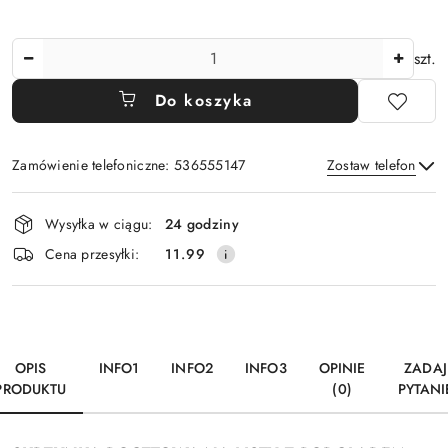
Ilość
szt.
Do koszyka
Zamówienie telefoniczne: 536555147
Zostaw telefon
Dostępność
Wysyłka w ciągu:
24 godziny
i
Wyślij
Cena przesyłki:
11.99
dostawa
OPIS
INFO1
INFO2
INFO3
OPINIE
ZADAJ
PRODUKTU
(0)
PYTANI