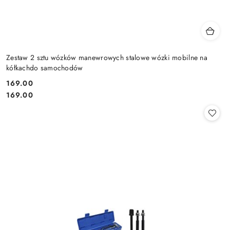
Zestaw 2 sztu wózków manewrowych stalowe wózki mobilne na
kółkachdo samochodów
169.00
Cena:
Cena:
169.00