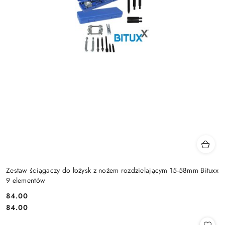
Zestaw ściągaczy do łożysk z nożem rozdzielającym 15-58mm Bituxx
9 elementów
84.00
Cena:
Cena:
84.00