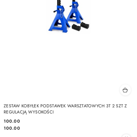
ZESTAW KOBYŁEK PODSTAWEK WARSZTATOWYCH 3T 2 SZT Z
REGULACJĄ WYSOKOŚCI
100.00
Cena:
Cena:
100.00