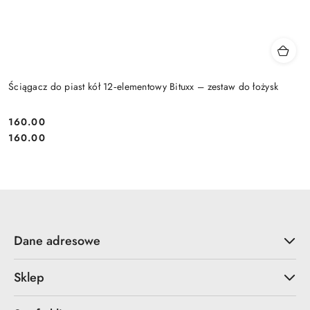
Ściągacz do piast kół 12‑elementowy Bituxx – zestaw do łożysk
160.00
Cena:
Cena:
160.00
Dane adresowe
Sklep