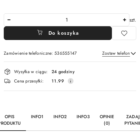
Ilość
szt.
Do koszyka
Zamówienie telefoniczne: 536555147
Zostaw telefon
Dostępność
Wysyłka w ciągu:
24 godziny
i
Wyślij
Cena przesyłki:
11.99
dostawa
OPIS
INFO1
INFO2
INFO3
OPINIE
ZADAJ
PRODUKTU
(0)
PYTANI