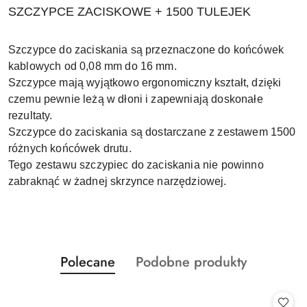
SZCZYPCE ZACISKOWE + 1500 TULEJEK
Szczypce do zaciskania są przeznaczone do końcówek
kablowych od 0,08 mm do 16 mm.
Szczypce mają wyjątkowo ergonomiczny kształt, dzięki
czemu pewnie leżą w dłoni i zapewniają doskonałe
rezultaty.
Szczypce do zaciskania są dostarczane z zestawem 1500
różnych końcówek drutu.
Tego zestawu szczypiec do zaciskania nie powinno
zabraknąć w żadnej skrzynce narzędziowej.
Produkty
Produkty
Polecane
Podobne produkty
Pomiń karuzelę produktów
o
o
statusie:
statusie: