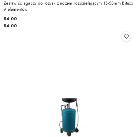
Zestaw ściągaczy do łożysk z nożem rozdzielającym 15-58mm Bituxx
9 elementów
84.00
Cena:
Cena:
84.00