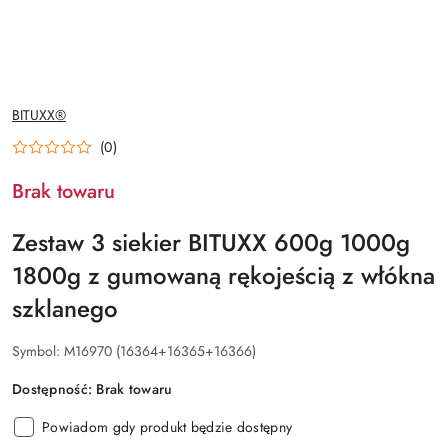
NAZWA
BITUXX®
PRODUCENTA:
(0)
Brak towaru
Zestaw 3 siekier BITUXX 600g 1000g
1800g z gumowaną rękojeścią z włókna
szklanego
Symbol:
M16970 (16364+16365+16366)
Dostępność:
Brak towaru
Powiadom gdy produkt będzie dostępny