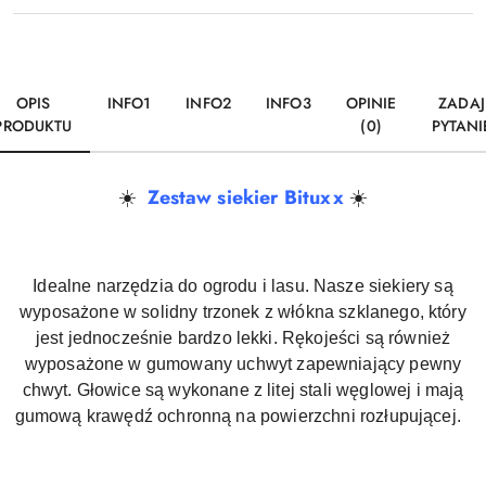
OPIS
INFO1
INFO2
INFO3
OPINIE
ZADAJ
PRODUKTU
(0)
PYTANI
Zestaw siekier Bituxx
☀️
☀️
Idealne narzędzia do ogrodu i lasu. Nasze siekiery są
wyposażone w solidny trzonek z włókna szklanego, który
jest jednocześnie bardzo lekki. Rękojeści są również
wyposażone w gumowany uchwyt zapewniający pewny
chwyt. Głowice są wykonane z litej stali węglowej i mają
gumową krawędź ochronną na powierzchni rozłupującej.