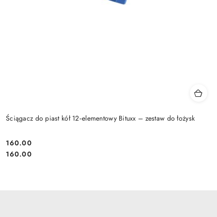
Ściągacz do piast kół 12‑elementowy Bituxx – zestaw do łożysk
160.00
Cena:
Cena:
160.00