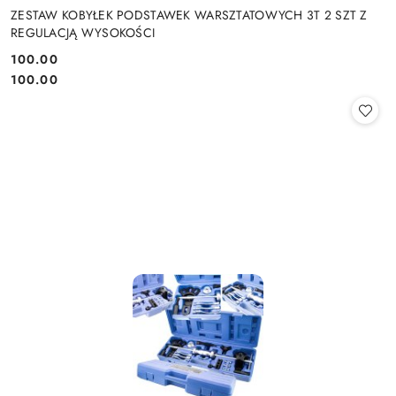
ZESTAW KOBYŁEK PODSTAWEK WARSZTATOWYCH 3T 2 SZT Z
REGULACJĄ WYSOKOŚCI
100.00
Cena:
Cena:
100.00