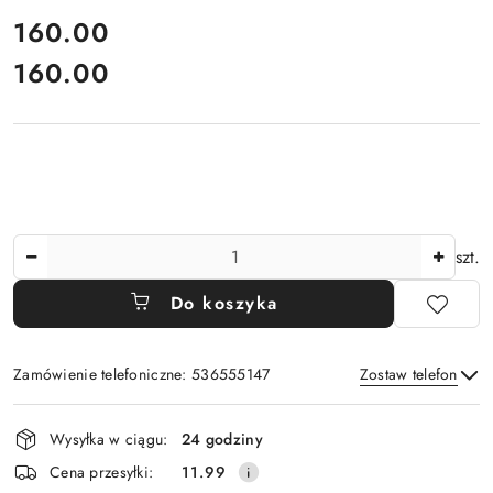
cena:
160.00
160.00
Cena:
Ilość
szt.
Do koszyka
Zamówienie telefoniczne: 536555147
Zostaw telefon
Dostępność
Wysyłka w ciągu:
24 godziny
i
Wyślij
Cena przesyłki:
11.99
dostawa