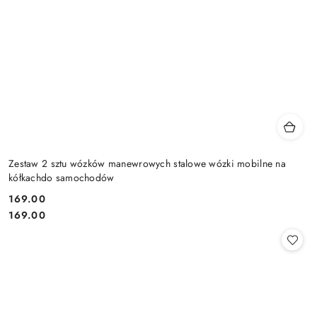
Zestaw 2 sztu wózków manewrowych stalowe wózki mobilne na
kółkachdo samochodów
169.00
Cena:
Cena:
169.00