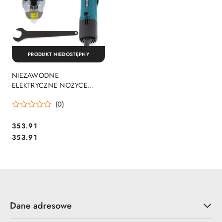
PRODUKT NIEDOSTĘPNY
NIEZAWODNE
ELEKTRYCZNE NOŻYCE
BITUXX DO CIĘCIA BLACHY
(0)
BITUXX 500W
353.91
Cena:
Cena:
353.91
Dane adresowe