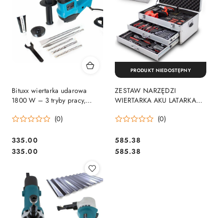
PRODUKT NIEDOSTĘPNY
Bituxx wiertarka udarowa
ZESTAW NARZĘDZI
1800 W – 3 tryby pracy,
WIERTARKA AKU LATARKA
zestaw XXL w walizce
206 EL.
(0)
(0)
335.00
585.38
Cena:
Cena:
Cena:
Cena:
335.00
585.38