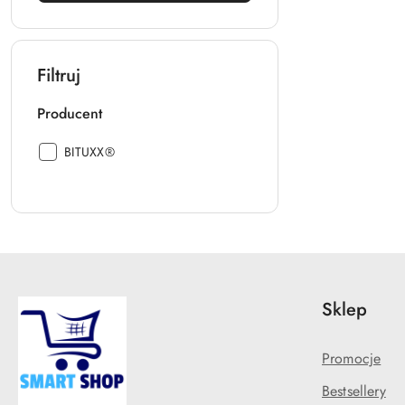
Filtruj
Producent
Producent:
BITUXX®
Sklep
Promocje
Bestsellery