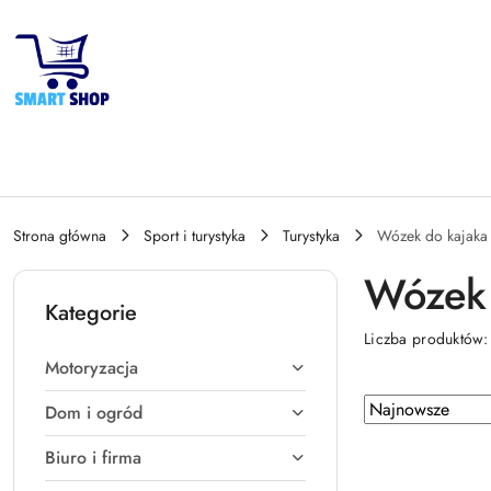
Przejdź do treści głównej
Przejdź do wyszukiwarki
Przejdź do moje konto
Przejdź do menu głównego
Przejdź do stopki
Strona główna
Sport i turystyka
Turystyka
Wózek do kajaka
Wózek 
Kategorie
Liczba produktów
Motoryzacja
Zastosowano
Sortuj
Dom i ogród
według
sortowanie:
Biuro i firma
Najnowsze.