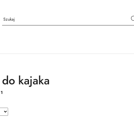
do kajaka
:
1