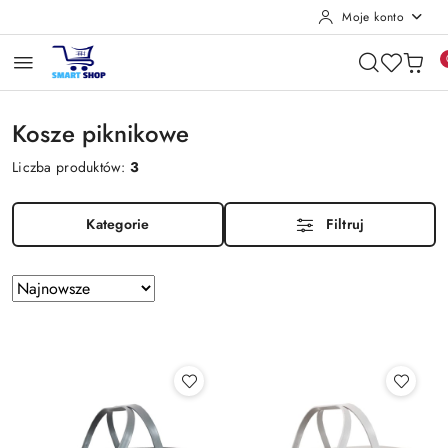
Moje konto
Przejdź do treści głównej
Przejdź do wyszukiwarki
Przejdź do moje konto
Przejdź do menu głównego
Przejdź do stopki
Kosze piknikowe
Liczba produktów:
3
Kategorie
Filtruj
Zastosowano
Sortuj
według
sortowanie:
Najnowsze.