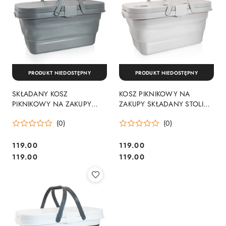
PRODUKT NIEDOSTĘPNY
PRODUKT NIEDOSTĘPNY
SKŁADANY KOSZ
KOSZ PIKNIKOWY NA
PIKNIKOWY NA ZAKUPY
ZAKUPY SKŁADANY STOLIK
LEKKI 16L Z POKRYWKĄ
WIELOFUNKCYJNY BITUXX
(0)
(0)
WIELOFUNKCYJNY
16L
119.00
119.00
Cena:
Cena:
Cena:
Cena:
119.00
119.00