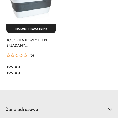
PRODUKT NIEDOSTĘPNY
KOSZ PIKNIKOWY LEKKI
SKŁADANY
WIELOFUNKCYJNY STOLIK
(0)
16L BIAŁO-SZARY
129.00
Cena:
Cena:
129.00
Dane adresowe