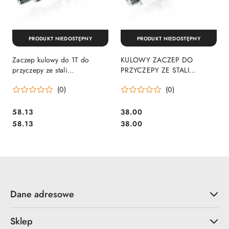
PRODUKT NIEDOSTĘPNY
PRODUKT NIEDOSTĘPNY
Zaczep kulowy do 1T do
KULOWY ZACZEP DO
przyczepy ze stali
PRZYCZEPY ZE STALI
chromowanej złącze 16mm
UDŹWIG DO 3,5 TON 22MM
(0)
(0)
BITUXX
58.13
38.00
Cena:
Cena:
Cena:
Cena:
58.13
38.00
Dane adresowe
Sklep