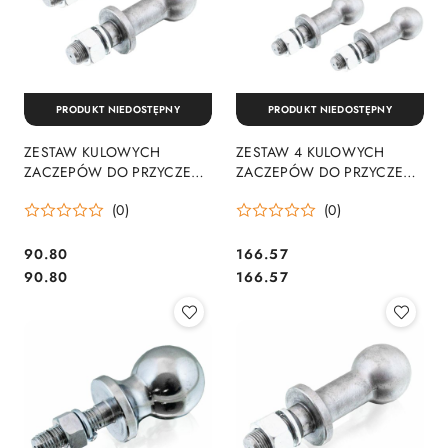
PRODUKT NIEDOSTĘPNY
PRODUKT NIEDOSTĘPNY
ZESTAW KULOWYCH
ZESTAW 4 KULOWYCH
ZACZEPÓW DO PRZYCZEPY
ZACZEPÓW DO PRZYCZEPY
ZE STALI UDŹWIG 3,5T
BITUXX ZE STALI 3,5T 22MM
(0)
(0)
22MM 2SZT
90.80
166.57
Cena:
Cena:
Cena:
Cena:
90.80
166.57