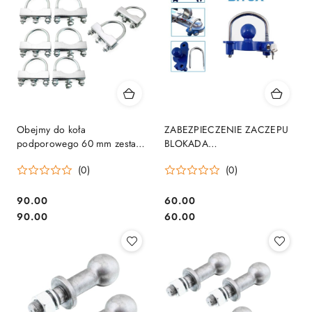
Obejmy do koła
ZABEZPIECZENIE ZACZEPU
podporowego 60 mm zestaw
BLOKADA
10 szt. trwałych zacisków do
ANTYKRADZIEŻOWA DO
(0)
(0)
przyczep i lawet
PRZYCZEPY PRZYCZEP
90.00
60.00
Cena:
Cena:
Cena:
Cena:
90.00
60.00