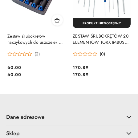
PRODUKT NIEDOSTĘPNY
Zestaw śrubokrętów
ZESTAW ŚRUBOKRĘTÓW 20
haczykowych do uszczelek 9
ELEMENTÓW TORX IMBUS
elementów Bituxx
TYP T STAL CHROMOWO-
(0)
(0)
WANADOWA
60.00
170.89
Cena:
Cena:
Cena:
Cena:
60.00
170.89
Dane adresowe
Sklep