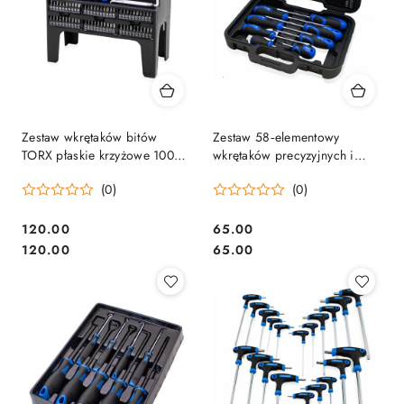
Zestaw wkrętaków bitów
Zestaw 58‑elementowy
TORX płaskie krzyżowe 100el.
wkrętaków precyzyjnych i
w stojaku Bituxx
bitów Bituxx – stal Cr‑V
(0)
(0)
120.00
65.00
Cena:
Cena:
Cena:
Cena:
120.00
65.00