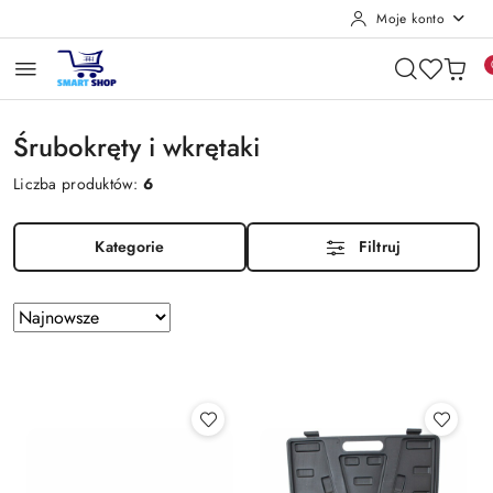
Moje konto
Przejdź do treści głównej
Przejdź do wyszukiwarki
Przejdź do moje konto
Przejdź do menu głównego
Przejdź do stopki
Śrubokręty i wkrętaki
Liczba produktów:
6
Kategorie
Filtruj
Zastosowano
Sortuj
według
sortowanie:
Najnowsze.