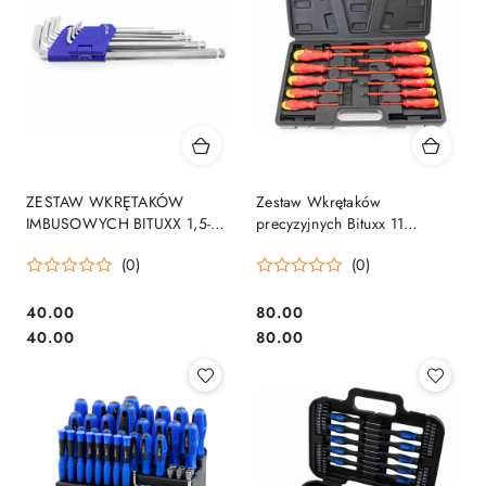
ZESTAW WKRĘTAKÓW
Zestaw Wkrętaków
IMBUSOWYCH BITUXX 1,5-
precyzyjnych Bituxx 11
10MM 9 SZTUK W
elementów magnetyczne stal
(0)
(0)
SKŁADANYM ETUI
CrV
40.00
80.00
Cena:
Cena:
Cena:
Cena:
40.00
80.00