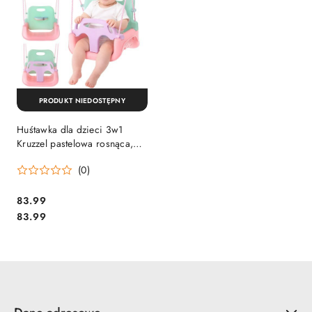
PRODUKT NIEDOSTĘPNY
Huśtawka dla dzieci 3w1
Kruzzel pastelowa rosnąca,
kubełkowa do domu i ogrodu
(0)
83.99
Cena:
Cena:
83.99